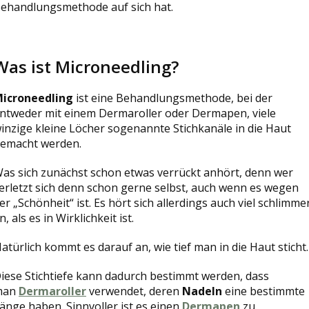
ehandlungsmethode auf sich hat.
Was ist Microneedling?
icroneedling
ist eine Behandlungsmethode, bei der
ntweder mit einem Dermaroller oder Dermapen, viele
inzige kleine Löcher sogenannte Stichkanäle in die Haut
emacht werden.
as sich zunächst schon etwas verrückt anhört, denn wer
erletzt sich denn schon gerne selbst, auch wenn es wegen
er „Schönheit“ ist. Es hört sich allerdings auch viel schlimme
n, als es in Wirklichkeit ist.
atürlich kommt es darauf an, wie tief man in die Haut sticht.
iese Stichtiefe kann dadurch bestimmt werden, dass
man
Dermaroller
verwendet, deren
Nadeln
eine bestimmte
änge haben. Sinnvoller ist es einen
Dermapen
zu