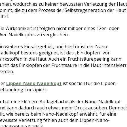
ehlen, wodurch es zu keiner bewussten Verletzung der Hau
ommt, die zu dem Prozess der Selbstregeneration der Haut
ührt.
ie Wirksamkeit ist folglich nicht mit der eines 12er- oder
6er-Nadelkopfes zu vergleichen.
in weiteres Einsatzgebiet, und hierfür ist der Nano-
adelkopf bestens geeignet, ist das „Einklopfen“ von
irkstoffen in die Haut. Auch ein Fruchtsäurepeeling kann
urch das Einklopfen der Fruchtsäure in die Haut intensiviert
erden.
Der
Lippen-Nano-Nadelkopf
ist speziell für die Lippen-
ehandlung konzipiert.
r hat eine kleinere Auflagefläche als der Nano-Nadelkopf
nd kann dadurch auch etwas mehr Druck ausüben. Dennoc
ilt, wie bereits beim Nano-Nadelkopf erwähnt, für eine
ewusste Verletzung fehlen auch dem Lippen-Nano-
adelkopf die Nadeln.