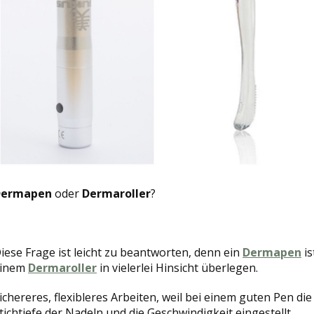
Dermapen
oder
Dermaroller
?
iese Frage ist leicht zu beantworten, denn ein
Dermapen
is
inem
Dermaroller
in vielerlei Hinsicht überlegen.
ichereres, flexibleres Arbeiten, weil bei einem guten Pen die
tichtiefe der Nadeln und die Geschwindigkeit eingestellt