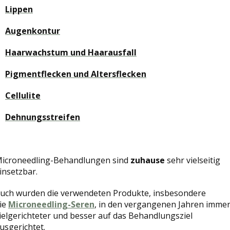
Lippen
Augenkontur
Haarwachstum und Haarausfall
Pigmentflecken und Altersflecken
Cellulite
Dehnungsstreifen
icroneedling-Behandlungen sind
zuhause
sehr vielseitig
insetzbar.
uch wurden die verwendeten Produkte, insbesondere
ie
Microneedling-Seren
, in den vergangenen Jahren imme
ielgerichteter und besser auf das Behandlungsziel
usgerichtet.