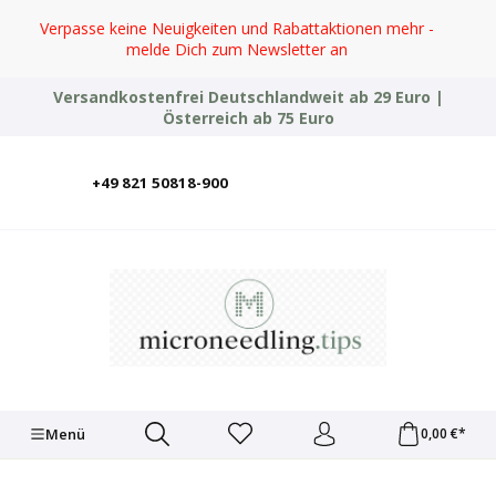
Zum Hauptinhalt springen
Verpasse keine Neuigkeiten und Rabattaktionen mehr -
melde Dich zum Newsletter an
Versandkostenfrei Deutschlandweit ab 29 Euro |
Österreich ab 75 Euro
+49 821 50818-900
Deutsch
English
Italiano
Polski
Türkçe
Ελληνικά
Українська
Menü
0,00 €*