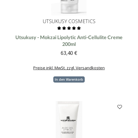
UTSUKUSY COSMETICS
Durchschnittliche Bewertung von 0 von 5 Sternen
Utsukusy - Mokzai Lipolytic Anti-Cellulite Creme
200ml
63,40 €
Regulärer Preis:
Preise inkl. MwSt. zzgl. Versandkosten
In den Warenkorb