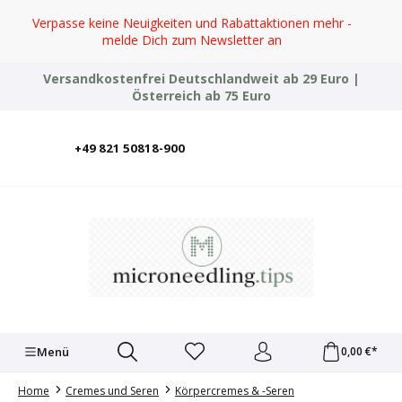
Zum Hauptinhalt springen
Verpasse keine Neuigkeiten und Rabattaktionen mehr -
melde Dich zum Newsletter an
Versandkostenfrei Deutschlandweit ab 29 Euro |
Österreich ab 75 Euro
+49 821 50818-900
Deutsch
English
Italiano
Polski
Türkçe
Ελληνικά
Українська
Menü
0,00 €*
Home
Cremes und Seren
Körpercremes & -Seren