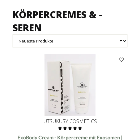
KÖRPERCREMES & -
SEREN
UTSUKUSY COSMETICS
Durchschnittliche Bewertung von 0 von 5 Sternen
ExoBody Cream - Körpercreme mit Exosomen |