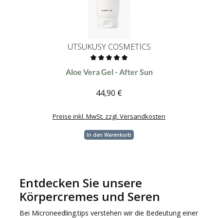
UTSUKUSY COSMETICS
Durchschnittliche Bewertung von 0 von 5 Sternen
Aloe Vera Gel - After Sun
44,90 €
Regulärer Preis:
Preise inkl. MwSt. zzgl. Versandkosten
In den Warenkorb
Entdecken Sie unsere
Körpercremes und Seren
Bei Microneedling.tips verstehen wir die Bedeutung einer