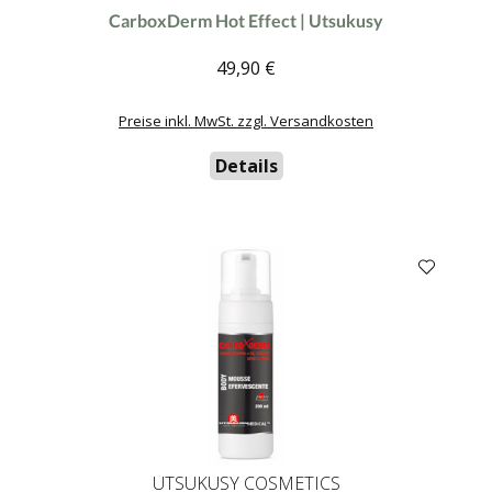
Durchschnittliche Bewertung von 0 von 5 Sternen
CarboxDerm Hot Effect | Utsukusy
49,90 €
Regulärer Preis:
Preise inkl. MwSt. zzgl. Versandkosten
Details
UTSUKUSY COSMETICS