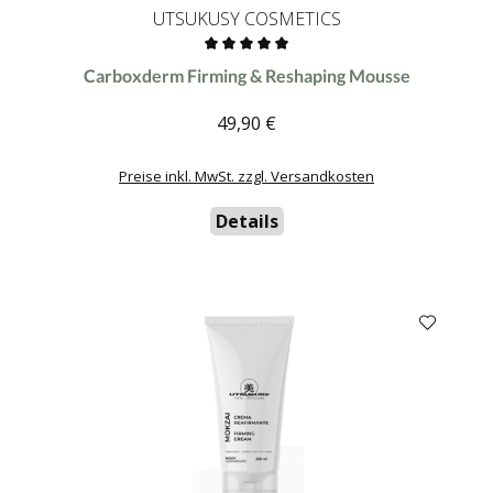
UTSUKUSY COSMETICS
Durchschnittliche Bewertung von 0 von 5 Sternen
Carboxderm Firming & Reshaping Mousse
49,90 €
Regulärer Preis:
Preise inkl. MwSt. zzgl. Versandkosten
Details