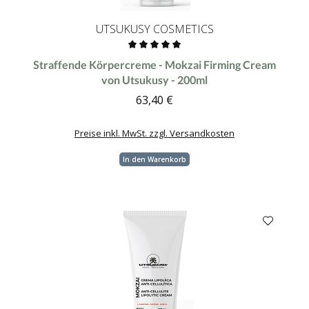
UTSUKUSY COSMETICS
Durchschnittliche Bewertung von 0 von 5 Sternen
Straffende Körpercreme - Mokzai Firming Cream
von Utsukusy - 200ml
63,40 €
Regulärer Preis:
Preise inkl. MwSt. zzgl. Versandkosten
In den Warenkorb