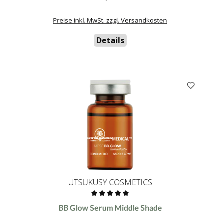
Preise inkl. MwSt. zzgl. Versandkosten
Details
UTSUKUSY COSMETICS
Durchschnittliche Bewertung von 0 von 5 Sternen
BB Glow Serum Middle Shade