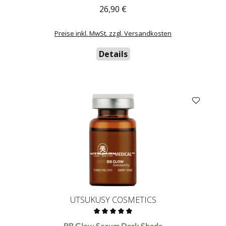
26,90 €
Regulärer Preis:
Preise inkl. MwSt. zzgl. Versandkosten
Details
UTSUKUSY COSMETICS
Durchschnittliche Bewertung von 0 von 5 Sternen
BB Glow Serum Dark Shade