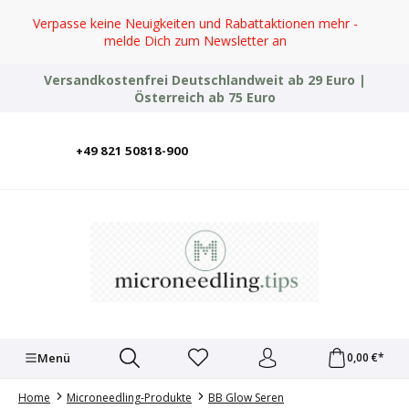
Zum Hauptinhalt springen
Verpasse keine Neuigkeiten und Rabattaktionen mehr -
melde Dich zum Newsletter an
Versandkostenfrei Deutschlandweit ab 29 Euro |
Österreich ab 75 Euro
+49 821 50818-900
Deutsch
English
Italiano
Polski
Türkçe
Ελληνικά
Українська
Menü
0,00 €*
Home
Microneedling-Produkte
BB Glow Seren