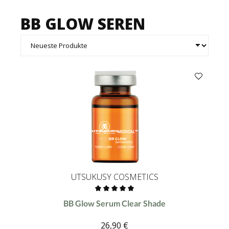
BB GLOW SEREN
UTSUKUSY COSMETICS
Durchschnittliche Bewertung von 0 von 5 Sternen
BB Glow Serum Clear Shade
26,90 €
Regulärer Preis: