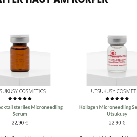
SUKUSY COSMETICS
UTSUKUSY COSMET
tliche Bewertung von 0 von 5 Sternen
Durchschnittliche Bewertung
cktail steriles Microneedling
Kollagen Microneedling S
Serum
Utsukusy
22,90 €
22,90 €
Regulärer Preis:
Reguläre