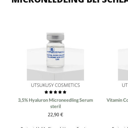
UTSUKUSY COSMETICS
UT
Durchschnittliche Bewertung von 0 von 5 Sternen
Durchschnit
3,5% Hyaluron Microneedling Serum
Vitamin Co
steril
22,90 €
Regulärer Preis: