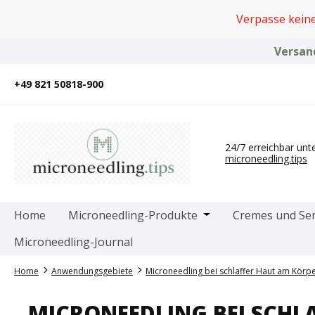
um Hauptinhalt springen
Zur Suche springen
Zur Hauptnavigation springen
Verpasse kein
Versand
+49 821 50818-900
24/7 erreichbar unt
microneedling.tips
Öffne oder Schließe 
Home
Microneedling-Produkte
Cremes und Se
Microneedling-Journal
Home
Anwendungsgebiete
Microneedling bei schlaffer Haut am Körp
MICRONEEDLING BEI SCHL