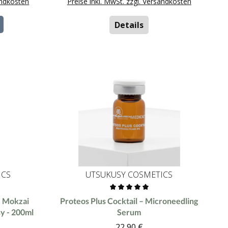
andkosten
Preise inkl. MwSt. zzgl. Versandkosten
Details
ICS
UTSUKUSY COSMETICS
 von 0 von 5 Sternen
Durchschnittliche Bewertung von 0 von 5 Ster
- Mokzai
Proteos Plus Cocktail – Microneedling
y - 200ml
Serum
22,90 €
r Preis:
Regulärer Preis: