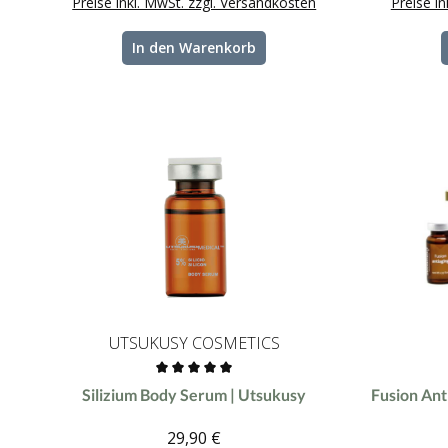
Preise inkl. MwSt. zzgl. Versandkosten
Preise i
In den Warenkorb
UTSUKUSY COSMETICS
Durchschnittliche Bewertung von 0 von 5 Sternen
Durchschnit
Silizium Body Serum | Utsukusy
Fusion Ant
29,90 €
Regulärer Preis: