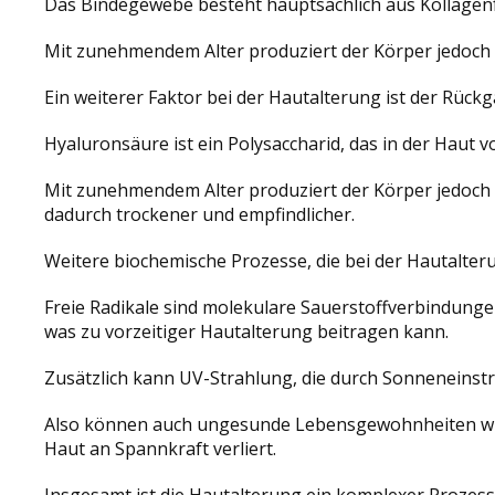
Das Bindegewebe besteht hauptsächlich aus Kollagenfas
Mit zunehmendem Alter produziert der Körper jedoch 
Ein weiterer Faktor bei der Hautalterung ist der Rüc
Hyaluronsäure ist ein Polysaccharid, das in der Haut v
Mit zunehmendem Alter produziert der Körper jedoch w
dadurch trockener und empfindlicher.
Weitere biochemische Prozesse, die bei der Hautalteru
Freie Radikale sind molekulare Sauerstoffverbindung
was zu vorzeitiger Hautalterung beitragen kann.
Zusätzlich kann UV-Strahlung, die durch Sonneneinst
Also können auch ungesunde Lebensgewohnheiten wie
Haut an Spannkraft verliert.
Insgesamt ist die Hautalterung ein komplexer Prozess, 