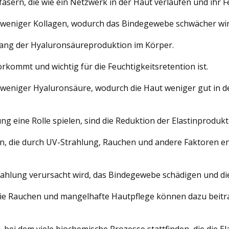
ern, die wie ein Netzwerk in der Haut verlaufen und ihr Fest
weniger Kollagen, wodurch das Bindegewebe schwächer wird 
kgang der Hyaluronsäureproduktion im Körper.
orkommt und wichtig für die Feuchtigkeitsretention ist.
eniger Hyaluronsäure, wodurch die Haut weniger gut in der 
ng eine Rolle spielen, sind die Reduktion der Elastinproduk
en, die durch UV-Strahlung, Rauchen und andere Faktoren 
rahlung verursacht wird, das Bindegewebe schädigen und di
 Rauchen und mangelhafte Hautpflege können dazu beitra
bei dem viele biochemische Prozesse stattfinden, die die El