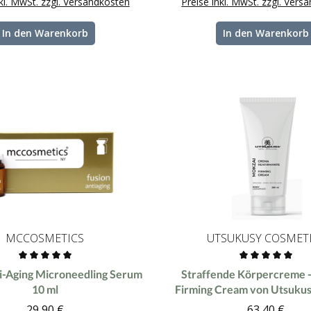
nkl. MwSt. zzgl. Versandkosten
Preise inkl. MwSt. zzgl. Vers
In den Warenkorb
In den Warenkorb
MCCOSMETICS
UTSUKUSY COSMET
tliche Bewertung von 0 von 5 Sternen
Durchschnittliche Bewertung
i-Aging Microneedling Serum
Straffende Körpercreme 
10 ml
Firming Cream von Utsukus
29,90 €
63,40 €
Regulärer Preis:
Reguläre