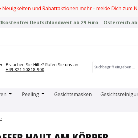
e Neuigkeiten und Rabattaktionen mehr - melde Dich zum N
kostenfrei Deutschlandweit ab 29 Euro | Österreich ab
er
Brauchen Sie Hilfe? Rufen Sie uns an
+49 821 50818-900
das Dropdown der Kategorie Microneedling-Produkte
Öffne oder Schließe das Dropdown der Kategorie Creme
Öffne oder Schließe das Dropdown der Kat
ren
Peeling
Gesichtsmasken
Gesichtsreinigu
er
AFFER HAUT AM KÖRPER