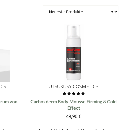
ICS
UTSUKUSY COSMETICS
 von 0 von 5 Sternen
Durchschnittliche Bewertung von 0 von 5 Ster
erum von
Carboxderm Body Mousse Firming & Cold
Effect
49,90 €
r Preis:
Regulärer Preis: