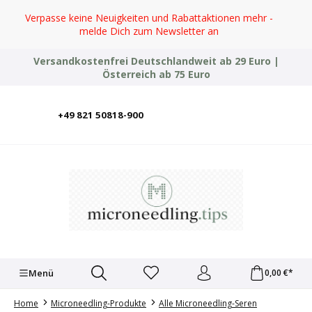
Zum Hauptinhalt springen
Verpasse keine Neuigkeiten und Rabattaktionen mehr -
melde Dich zum Newsletter an
Versandkostenfrei Deutschlandweit ab 29 Euro |
Österreich ab 75 Euro
+49 821 50818-900
Deutsch
English
Italiano
Polski
Türkçe
Ελληνικά
Українська
Menü
0,00 €*
Home
Microneedling-Produkte
Alle Microneedling-Seren