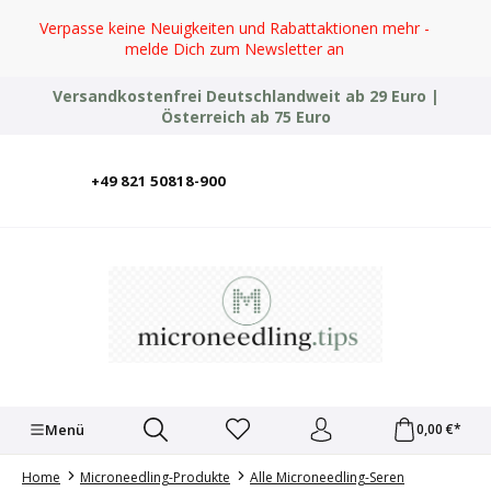
Zum Hauptinhalt springen
Verpasse keine Neuigkeiten und Rabattaktionen mehr -
melde Dich zum Newsletter an
Versandkostenfrei Deutschlandweit ab 29 Euro |
Österreich ab 75 Euro
+49 821 50818-900
Deutsch
English
Italiano
Polski
Türkçe
Ελληνικά
Українська
Menü
0,00 €*
Home
Microneedling-Produkte
Alle Microneedling-Seren