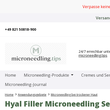
um Hauptinhalt springen
Zur Suche springen
Zur Hauptnavigation springen
Verpasse kein
Versand
+49 821 50818-900
24/7 erreichbar unt
microneedling.tips
Öffne oder Schließe 
Home
Microneedling-Produkte
Cremes und Se
Microneedling-Journal
Home
Anwendungsgebiete
Microneedling bei trockener Haut
Hyal Filler Microneedling 