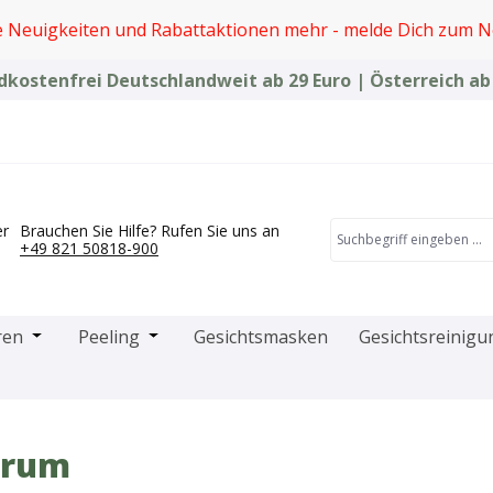
e Neuigkeiten und Rabattaktionen mehr - melde Dich zum N
kostenfrei Deutschlandweit ab 29 Euro | Österreich ab
er
Brauchen Sie Hilfe? Rufen Sie uns an
+49 821 50818-900
das Dropdown der Kategorie Microneedling-Produkte
Öffne oder Schließe das Dropdown der Kategorie Creme
Öffne oder Schließe das Dropdown der Kat
ren
Peeling
Gesichtsmasken
Gesichtsreinigu
Serum