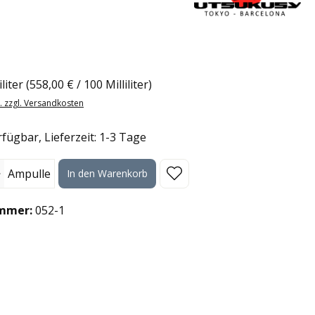
eis:
iliter
(558,00 € / 100 Milliliter)
t. zzgl. Versandkosten
fügbar, Lieferzeit: 1-3 Tage
l: Gib den gewünschten Wert ein oder benutze die Schaltflächen
Ampulle
In den Warenkorb
mmer:
052-1