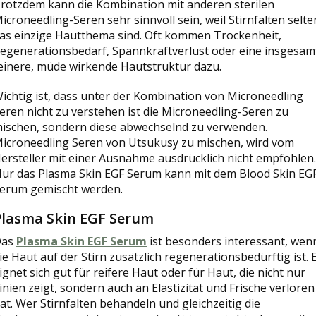
rotzdem kann die Kombination mit anderen sterilen
icroneedling-Seren sehr sinnvoll sein, weil Stirnfalten selte
as einzige Hautthema sind. Oft kommen Trockenheit,
egenerationsbedarf, Spannkraftverlust oder eine insgesam
einere, müde wirkende Hautstruktur dazu.
ichtig ist, dass unter der Kombination von Microneedling
eren nicht zu verstehen ist die Microneedling-Seren zu
ischen, sondern diese abwechselnd zu verwenden.
icroneedling Seren von Utsukusy zu mischen, wird vom
ersteller mit einer Ausnahme ausdrücklich nicht empfohlen.
ur das Plasma Skin EGF Serum kann mit dem Blood Skin EG
erum gemischt werden.
Plasma Skin EGF Serum
Das
Plasma Skin EGF Serum
ist besonders interessant, wen
ie Haut auf der Stirn zusätzlich regenerationsbedürftig ist. 
ignet sich gut für reifere Haut oder für Haut, die nicht nur
inien zeigt, sondern auch an Elastizität und Frische verloren
at. Wer Stirnfalten behandeln und gleichzeitig die