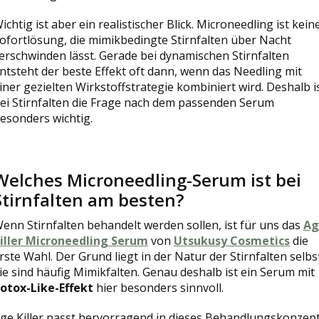
ichtig ist aber ein realistischer Blick. Microneedling ist kein
ofortlösung, die mimikbedingte Stirnfalten über Nacht
erschwinden lässt. Gerade bei dynamischen Stirnfalten
ntsteht der beste Effekt oft dann, wenn das Needling mit
iner gezielten Wirkstoffstrategie kombiniert wird. Deshalb i
ei Stirnfalten die Frage nach dem passenden Serum
esonders wichtig.
Welches Microneedling-Serum ist bei
Stirnfalten am besten?
enn Stirnfalten behandelt werden sollen, ist für uns das
Ag
iller Microneedling Serum
von
Utsukusy Cosmetics
die
rste Wahl. Der Grund liegt in der Natur der Stirnfalten selbst
ie sind häufig Mimikfalten. Genau deshalb ist ein Serum mit
otox-Like-Effekt
hier besonders sinnvoll.
ge Killer passt hervorragend in dieses Behandlungskonzept