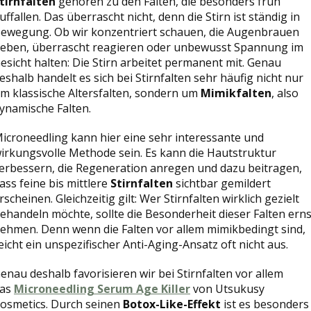
tirnfalten
gehören zu den Falten, die besonders früh
uffallen. Das überrascht nicht, denn die Stirn ist ständig in
ewegung. Ob wir konzentriert schauen, die Augenbrauen
eben, überrascht reagieren oder unbewusst Spannung im
esicht halten: Die Stirn arbeitet permanent mit. Genau
eshalb handelt es sich bei Stirnfalten sehr häufig nicht nur
m klassische Altersfalten, sondern um
Mimikfalten
, also
ynamische Falten.
icroneedling kann hier eine sehr interessante und
irkungsvolle Methode sein. Es kann die Hautstruktur
erbessern, die Regeneration anregen und dazu beitragen,
ass feine bis mittlere
Stirnfalten
sichtbar gemildert
rscheinen. Gleichzeitig gilt: Wer Stirnfalten wirklich gezielt
ehandeln möchte, sollte die Besonderheit dieser Falten erns
ehmen. Denn wenn die Falten vor allem mimikbedingt sind,
eicht ein unspezifischer Anti-Aging-Ansatz oft nicht aus.
enau deshalb favorisieren wir bei Stirnfalten vor allem
as
Microneedling Serum Age Killer
von Utsukusy
osmetics. Durch seinen
Botox-Like-Effekt
ist es besonders