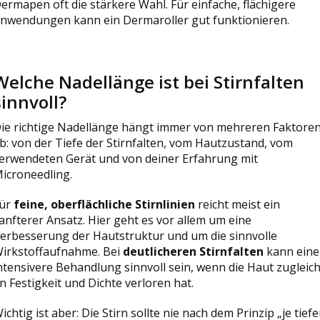
ermapen oft die stärkere Wahl. Für einfache, flächigere
nwendungen kann ein Dermaroller gut funktionieren.
Welche Nadellänge ist bei Stirnfalten
sinnvoll?
ie richtige Nadellänge hängt immer von mehreren Faktore
b: von der Tiefe der Stirnfalten, vom Hautzustand, vom
erwendeten Gerät und von deiner Erfahrung mit
icroneedling.
ür
feine, oberflächliche Stirnlinien
reicht meist ein
anfterer Ansatz. Hier geht es vor allem um eine
erbesserung der Hautstruktur und um die sinnvolle
irkstoffaufnahme. Bei
deutlicheren Stirnfalten
kann eine
ntensivere Behandlung sinnvoll sein, wenn die Haut zugleic
n Festigkeit und Dichte verloren hat.
ichtig ist aber: Die Stirn sollte nie nach dem Prinzip „je tiefe