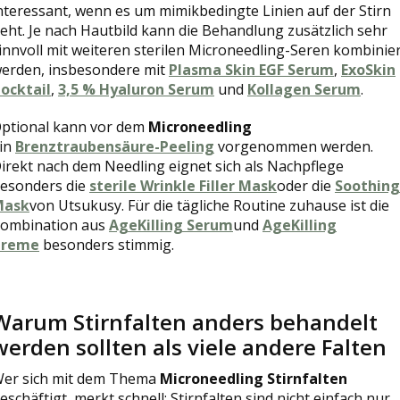
nteressant, wenn es um mimikbedingte Linien auf der Stirn
eht. Je nach Hautbild kann die Behandlung zusätzlich sehr
innvoll mit weiteren sterilen Microneedling-Seren kombinie
erden, insbesondere mit
Plasma Skin EGF Serum
,
ExoSkin
ocktail
,
3,5 % Hyaluron Serum
und
Kollagen Serum
.
ptional kann vor dem
Microneedling
in
Brenztraubensäure-Peeling
vorgenommen werden.
irekt nach dem Needling eignet sich als Nachpflege
esonders die
sterile Wrinkle Filler Mask
oder die
Soothing
Mask
von Utsukusy. Für die tägliche Routine zuhause ist die
ombination aus
AgeKilling Serum
und
AgeKilling
Creme
besonders stimmig.
Warum Stirnfalten anders behandelt
werden sollten als viele andere Falten
er sich mit dem Thema
Microneedling Stirnfalten
eschäftigt, merkt schnell: Stirnfalten sind nicht einfach nur