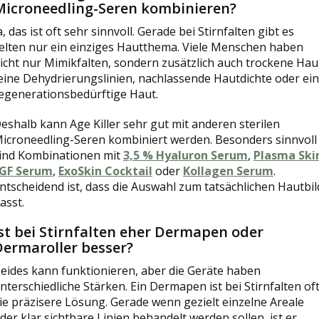
Microneedling-Seren kombinieren?
a, das ist oft sehr sinnvoll. Gerade bei Stirnfalten gibt es
elten nur ein einziges Hautthema. Viele Menschen haben
icht nur Mimikfalten, sondern zusätzlich auch trockene Hau
eine Dehydrierungslinien, nachlassende Hautdichte oder ei
egenerationsbedürftige Haut.
eshalb kann Age Killer sehr gut mit anderen sterilen
icroneedling-Seren kombiniert werden. Besonders sinnvoll
ind Kombinationen mit
3,5 % Hyaluron Serum
,
Plasma Ski
GF Serum
,
ExoSkin Cocktail
oder
Kollagen Serum
.
ntscheidend ist, dass die Auswahl zum tatsächlichen Hautbil
asst.
st bei Stirnfalten eher Dermapen oder
Dermaroller besser?
eides kann funktionieren, aber die Geräte haben
nterschiedliche Stärken. Ein Dermapen ist bei Stirnfalten of
ie präzisere Lösung. Gerade wenn gezielt einzelne Areale
der klar sichtbare Linien behandelt werden sollen, ist er