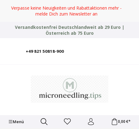
Zum Hauptinhalt springen
Verpasse keine Neuigkeiten und Rabattaktionen mehr -
melde Dich zum Newsletter an
Versandkostenfrei Deutschlandweit ab 29 Euro |
Österreich ab 75 Euro
+49 821 50818-900
Deutsch
English
Italiano
Polski
Türkçe
Ελληνικά
Українська
Menü
0,00 €*