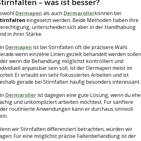
Stirnfalten – was ist besser?
owohl
Dermapen
als auch
Dermaroller
können bei
tirnfalten
eingesetzt werden. Beide Methoden haben ihre
erechtigung, unterscheiden sich aber in der Handhabung
nd in ihrer Stärke.
in
Dermapen
ist bei Stirnfalten oft die präzisere Wahl.
erade wenn einzelne Linien gezielt behandelt werden solle
der wenn die Behandlung möglichst kontrolliert und
ndividuell anpassbar sein soll, ist der Dermapen meist im
orteil. Er erlaubt ein sehr fokussiertes Arbeiten und ist
eshalb gerade bei Stirnfalten häufig besonders interessant.
in
Dermaroller
ist dagegen eine gute Lösung, wenn du ehe
lächig und unkompliziert arbeiten möchtest. Für sanftere
der routinierte Anwendungen kann er durchaus sinnvoll
ein.
enn wir Stirnfalten differenziert betrachten, würden wir
agen: Für eine möglichst präzise Faltenbehandlung ist der