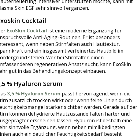
auterneuerung intensiver unterstützen möchte, kann mit
lasma Skin EGF sehr sinnvoll ergänzen.
ExoSkin Cocktail
Der
ExoSkin Cocktail
ist eine moderne Ergänzung für
nspruchsvolle Anti-Aging-Routinen. Er ist besonders
nteressant, wenn neben Stirnfalten auch Hauttextur,
pannkraft und ein insgesamt verfeinertes Hautbild im
ordergrund stehen. Wer bei Stirnfalten einen
mfassenderen regenerativen Ansatz sucht, kann ExoSkin
ehr gut in das Behandlungskonzept einbauen.
3,5 % Hyaluron Serum
Das
3,5 % Hyaluron Serum
passt hervorragend, wenn die
tirn zusätzlich trocken wirkt oder wenn feine Linien durch
euchtigkeitsmangel stärker sichtbar werden. Gerade auf de
tirn können dehydrierte Hautzustände Falten härter und
usgeprägter erscheinen lassen. Hyaluron ist deshalb eine
ehr sinnvolle Ergänzung, wenn neben mimikbedingten
inien auch ein deutlicher Feuchtigkeitsbedarf besteht.