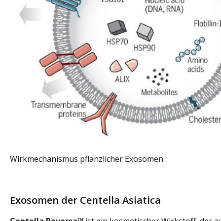
Wirkmechanismus pflanzlicher Exosomen
Exosomen der Centella Asiatica
Centella Reversa™
ist ein kosmetischer Wirkstoff, der a