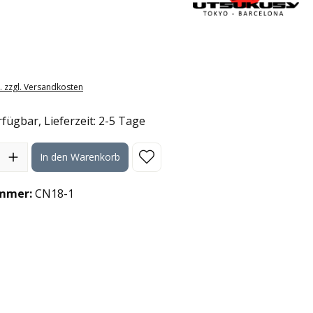
eis:
t. zzgl. Versandkosten
fügbar, Lieferzeit: 2-5 Tage
l: Gib den gewünschten Wert ein oder benutze die Schaltflächen
In den Warenkorb
mmer:
CN18-1