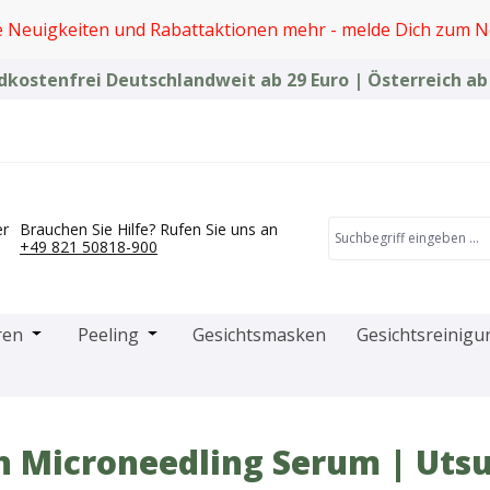
e Neuigkeiten und Rabattaktionen mehr - melde Dich zum N
kostenfrei Deutschlandweit ab 29 Euro | Österreich ab
er
Brauchen Sie Hilfe? Rufen Sie uns an
+49 821 50818-900
das Dropdown der Kategorie Microneedling-Produkte
Öffne oder Schließe das Dropdown der Kategorie Creme
Öffne oder Schließe das Dropdown der Kat
ren
Peeling
Gesichtsmasken
Gesichtsreinigu
n Microneedling Serum | Uts