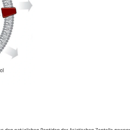
us den natürlichen Peptiden der Asiatischen Zentelle gewonn