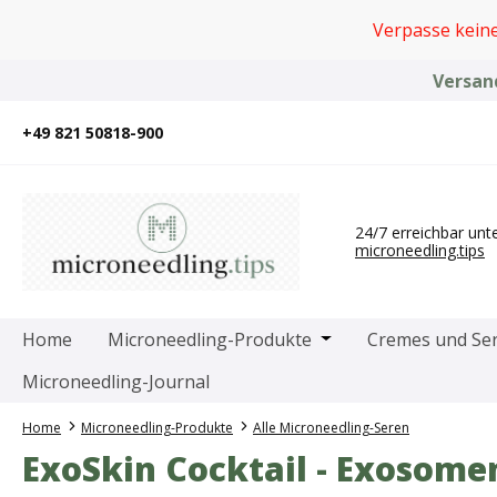
um Hauptinhalt springen
Zur Suche springen
Zur Hauptnavigation springen
Verpasse kein
Versand
+49 821 50818-900
24/7 erreichbar unt
microneedling.tips
Öffne oder Schließe 
Home
Microneedling-Produkte
Cremes und Se
Microneedling-Journal
Home
Microneedling-Produkte
Alle Microneedling-Seren
ExoSkin Cocktail - Exosome