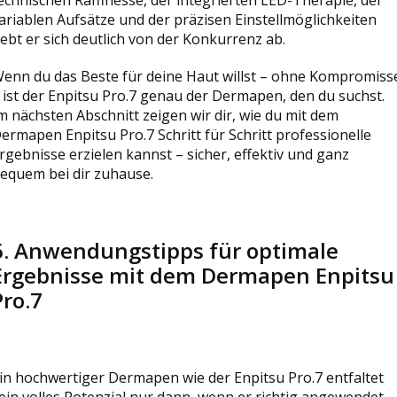
ariablen Aufsätze und der präzisen Einstellmöglichkeiten
ebt er sich deutlich von der Konkurrenz ab.
enn du das Beste für deine Haut willst – ohne Kompromiss
 ist der Enpitsu Pro.7 genau der Dermapen, den du suchst.
m nächsten Abschnitt zeigen wir dir, wie du mit dem
ermapen Enpitsu Pro.7 Schritt für Schritt professionelle
rgebnisse erzielen kannst – sicher, effektiv und ganz
equem bei dir zuhause.
6. Anwendungstipps für optimale
Ergebnisse mit dem Dermapen Enpitsu
Pro.7
in hochwertiger Dermapen wie der Enpitsu Pro.7 entfaltet
ein volles Potenzial nur dann, wenn er richtig angewendet