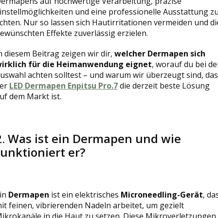
ermapens auf hochwertige Verarbeitung, präzise
instellmöglichkeiten und eine professionelle Ausstattung z
chten. Nur so lassen sich Hautirritationen vermeiden und di
ewünschten Effekte zuverlässig erzielen.
n diesem Beitrag zeigen wir dir,
welcher Dermapen sich
irklich für die Heimanwendung eignet
, worauf du bei de
uswahl achten solltest – und warum wir überzeugt sind, da
er
LED Dermapen Enpitsu Pro.7
die derzeit beste Lösung
uf dem Markt ist.
2. Was ist ein Dermapen und wie
funktioniert er?
in
Dermapen
ist ein elektrisches
Microneedling-Gerät
, da
it feinen, vibrierenden Nadeln arbeitet, um gezielt
ikrokanäle in die Haut zu setzen. Diese Mikroverletzungen