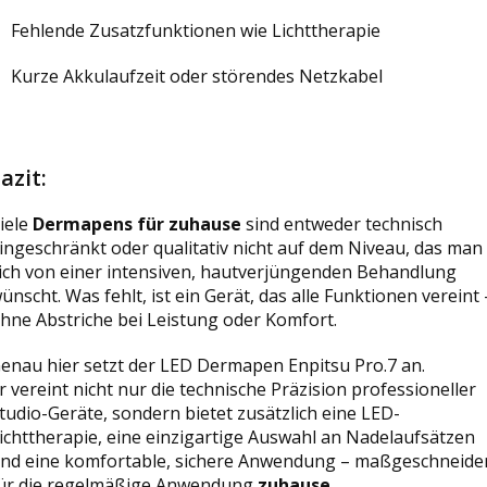
Fehlende Zusatzfunktionen wie Lichttherapie
Kurze Akkulaufzeit oder störendes Netzkabel
azit:
iele
Dermapens für zuhause
sind entweder technisch
ingeschränkt oder qualitativ nicht auf dem Niveau, das man
ich von einer intensiven, hautverjüngenden Behandlung
ünscht. Was fehlt, ist ein Gerät, das alle Funktionen vereint 
hne Abstriche bei Leistung oder Komfort.
enau hier setzt der
LED Dermapen Enpitsu Pro.7
an.
r vereint nicht nur die technische Präzision professioneller
tudio-Geräte, sondern bietet zusätzlich eine LED-
ichttherapie, eine einzigartige Auswahl an Nadelaufsätzen
nd eine komfortable, sichere Anwendung – maßgeschneide
ür die regelmäßige Anwendung
zuhause.