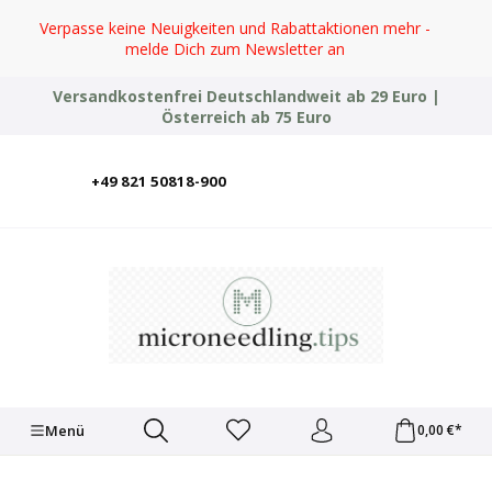
Zum Hauptinhalt springen
Verpasse keine Neuigkeiten und Rabattaktionen mehr -
melde Dich zum Newsletter an
Versandkostenfrei Deutschlandweit ab 29 Euro |
Österreich ab 75 Euro
+49 821 50818-900
Deutsch
English
Italiano
Polski
Türkçe
Ελληνικά
Українська
Menü
0,00 €*