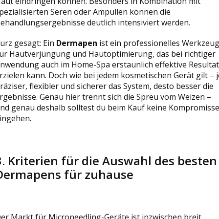
aut eindringen können. Besonders in Kombination mit
pezialisierten Seren oder Ampullen können die
ehandlungsergebnisse deutlich intensiviert werden.
urz gesagt: Ein
Dermapen
ist ein professionelles Werkzeu
ur Hautverjüngung und Hautoptimierung, das bei richtiger
nwendung auch im Home-Spa erstaunlich effektive Resulta
rzielen kann. Doch wie bei jedem kosmetischen Gerät gilt – j
räziser, flexibler und sicherer das System, desto besser die
rgebnisse. Genau hier trennt sich die Spreu vom Weizen –
nd genau deshalb solltest du beim Kauf keine Kompromiss
ingehen.
3. Kriterien für die Auswahl des besten
Dermapens für zuhause
er Markt für Microneedling-Geräte ist inzwischen breit