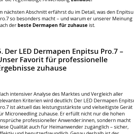
m nächsten Abschnitt erfährst du im Detail, was den Enpitsu
ro.7 so besonders macht – und warum er unserer Meinung
ach der
beste Dermapen für zuhause
ist.
5. Der LED Dermapen Enpitsu Pro.7 –
Unser Favorit für professionelle
Ergebnisse zuhause
ach intensiver Analyse des Marktes und Vergleich aller
elevanten Kriterien wird deutlich: Der LED Dermapen
Enpits
ro.7 ist aktuell das leistungsstärkste und vielseitigste Gerät
ür Microneedling zuhause. Er erfüllt nicht nur die hohen
nsprüche professioneller Anwender:innen, sondern macht
iese Qualität auch für Heimanwender zugänglich – sicher,
ffektiv und benutzerfreundlich. Genau deshalb ist der