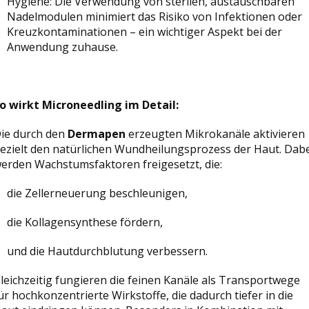
Hygiene: Die Verwendung von sterilen, austauschbaren
Nadelmodulen minimiert das Risiko von Infektionen oder
Kreuzkontaminationen – ein wichtiger Aspekt bei der
Anwendung zuhause.
o wirkt Microneedling im Detail:
ie durch den
Dermapen
erzeugten Mikrokanäle aktivieren
ezielt den natürlichen Wundheilungsprozess der Haut. Dab
erden Wachstumsfaktoren freigesetzt, die:
die Zellerneuerung beschleunigen,
die Kollagensynthese fördern,
und die Hautdurchblutung verbessern.
leichzeitig fungieren die feinen Kanäle als Transportwege
ür hochkonzentrierte Wirkstoffe, die dadurch tiefer in die