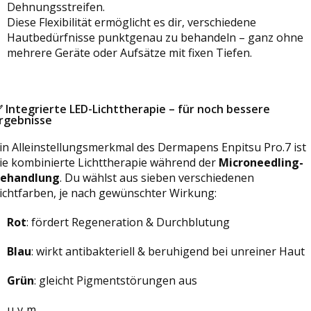
Dehnungsstreifen.
Diese Flexibilität ermöglicht es dir, verschiedene
Hautbedürfnisse punktgenau zu behandeln – ganz ohne
mehrere Geräte oder Aufsätze mit fixen Tiefen.
✅
Integrierte LED-Lichttherapie – für noch bessere
rgebnisse
in Alleinstellungsmerkmal des Dermapens Enpitsu Pro.7 ist
ie kombinierte Lichttherapie während der
Microneedling-
ehandlung
. Du wählst aus sieben verschiedenen
ichtfarben, je nach gewünschter Wirkung:
Rot
: fördert Regeneration & Durchblutung
Blau
: wirkt antibakteriell & beruhigend bei unreiner Haut
Grün
: gleicht Pigmentstörungen aus
u. v. m.