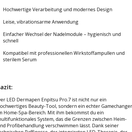
Hochwertige Verarbeitung und modernes Design
Leise, vibrationsarme Anwendung
Einfacher Wechsel der Nadelmodule – hygienisch und
schnell
Kompatibel mit professionellen Wirkstoffampullen und
sterilem Serum
azit:
er LED Dermapen Enpitsu Pro.7 ist nicht nur ein
ochwertiges Beauty-Tool, sondern ein echter Gamechange
m Home-Spa-Bereich. Mit ihm bekommst du ein
ultifunktionales System, das die Grenzen zwischen Heim-
nd Profibehandlung verschwimmen lässt. Dank seiner
echnischen Raffinesse, der integrierten LED-Therapie, der