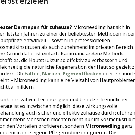
selbst erzielen
ester Dermapen für zuhause?
Microneedling hat sich in
en letzten Jahren zu einer der beliebtesten Methoden in de
autpflege entwickelt – sowohl in professionellen
osmetikinstituten als auch zunehmend im privaten Bereich.
er Grund dafür ist einfach: Kaum eine andere Methode
chafft es, die Hautstruktur so effektiv zu verbessern und
leichzeitig die natürliche Regeneration der Haut so gezielt 
ördern. Ob
Falten
,
Narben
,
Pigmentflecken
oder ein müde
eint – Microneedling kann eine Vielzahl von Hautprobleme
ichtbar mildern.
ank innovativer Technologien und benutzerfreundlicher
eräte ist es inzwischen möglich, diese wirkungsvolle
ehandlung auch sicher und effektiv zuhause durchzuführen
mmer mehr Menschen möchten nicht nur im Kosmetikstudi
on den Vorteilen profitieren, sondern
Microneedling
ganz
equem in ihre eigene Pflegeroutine integrieren. Die