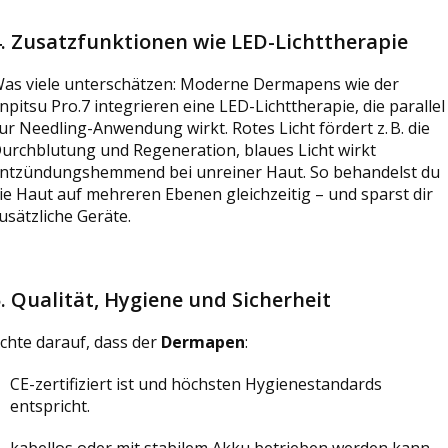
4.
Zusatzfunktionen wie LED-Lichttherapie
as viele unterschätzen: Moderne
Dermapens
wie der
npitsu Pro.7 integrieren eine
LED-Lichttherapie, die parallel
ur Needling-Anwendung wirkt. Rotes Licht fördert z. B. die
urchblutung und Regeneration, blaues Licht wirkt
ntzündungshemmend bei unreiner Haut. So behandelst du
ie Haut auf mehreren Ebenen gleichzeitig – und sparst dir
usätzliche Geräte.
5.
Qualität, Hygiene und Sicherheit
chte darauf, dass der
Dermapen
:
CE-zertifiziert ist und höchsten Hygienestandards
entspricht.
kabellos oder mit stabilem Akku betrieben werden kann –