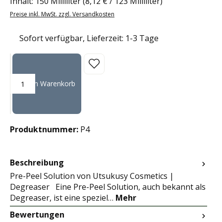
Inhalt:
150 Milliliter
(8,12 € / 123 Milliliter)
Preise inkl. MwSt. zzgl. Versandkosten
Sofort verfügbar, Lieferzeit: 1-3 Tage
Produkt Anzahl: Gib den gewünschten Wert ein oder benutze die Sc
In den Warenkorb
Produktnummer:
P4
Beschreibung
Pre-Peel Solution von Utsukusy Cosmetics |
Degreaser Eine Pre-Peel Solution, auch bekannt als
Degreaser, ist eine speziel…
Mehr
Bewertungen