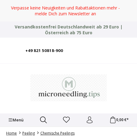
Zum Hauptinhalt springen
Verpasse keine Neuigkeiten und Rabattaktionen mehr -
melde Dich zum Newsletter an
Versandkostenfrei Deutschlandweit ab 29 Euro |
Österreich ab 75 Euro
+49 821 50818-900
Deutsch
English
Italiano
Polski
Türkçe
Ελληνικά
Українська
Menü
0,00 €*
Home
Peeling
Chemische Peelings