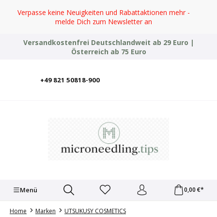
Zum Hauptinhalt springen
Verpasse keine Neuigkeiten und Rabattaktionen mehr -
melde Dich zum Newsletter an
Versandkostenfrei Deutschlandweit ab 29 Euro |
Österreich ab 75 Euro
+49 821 50818-900
Deutsch
English
Italiano
Polski
Türkçe
Ελληνικά
Українська
Menü
0,00 €*
Home
Marken
UTSUKUSY COSMETICS