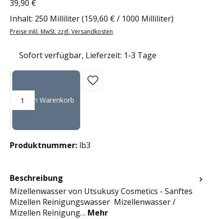
39,90 €
Regulärer Preis:
Inhalt:
250 Milliliter
(159,60 € / 1000 Milliliter)
Preise inkl. MwSt. zzgl. Versandkosten
Sofort verfügbar, Lieferzeit: 1-3 Tage
Produkt Anzahl: Gib den gewünschten Wert ein oder benutze die Sc
In den Warenkorb
Produktnummer:
lb3
Beschreibung
Mizellenwasser von Utsukusy Cosmetics - Sanftes
Mizellen Reinigungswasser Mizellenwasser /
Mizellen Reinigung…
Mehr