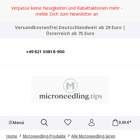
Zum Hauptinhalt springen
Verpasse keine Neuigkeiten und Rabattaktionen mehr -
melde Dich zum Newsletter an
Versandkostenfrei Deutschlandweit ab 29 Euro |
Österreich ab 75 Euro
+49 821 50818-900
Deutsch
English
Italiano
Polski
Türkçe
Ελληνικά
Українська
Menü
0,00 €*
Home
Microneedling-Produkte
Alle Microneedling-Seren