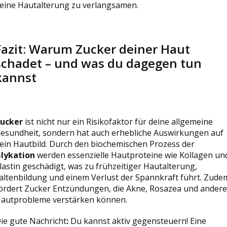
eine Hautalterung zu verlangsamen.
Fazit: Warum Zucker deiner Haut
schadet – und was du dagegen tun
kannst
ucker
ist nicht nur ein Risikofaktor für deine allgemeine
esundheit, sondern hat auch erhebliche Auswirkungen auf
ein Hautbild. Durch den biochemischen Prozess der
lykation
werden essenzielle Hautproteine wie Kollagen un
lastin geschädigt, was zu frühzeitiger Hautalterung,
altenbildung und einem Verlust der Spannkraft führt. Zude
ördert Zucker Entzündungen, die Akne, Rosazea und andere
autprobleme verstärken können.
ie gute Nachricht
:
Du kannst aktiv gegensteuern! Eine