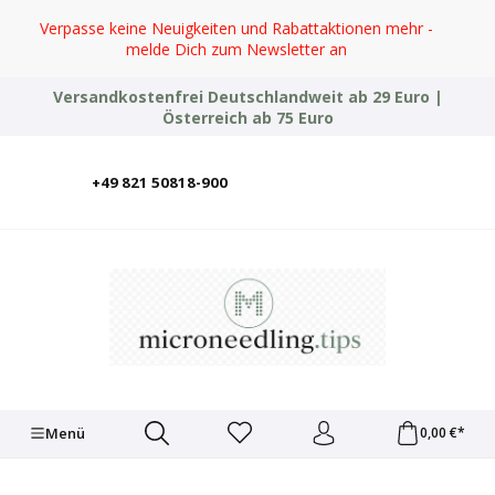
Zum Hauptinhalt springen
Verpasse keine Neuigkeiten und Rabattaktionen mehr -
melde Dich zum Newsletter an
Versandkostenfrei Deutschlandweit ab 29 Euro |
Österreich ab 75 Euro
+49 821 50818-900
Deutsch
English
Italiano
Polski
Türkçe
Ελληνικά
Українська
Menü
0,00 €*