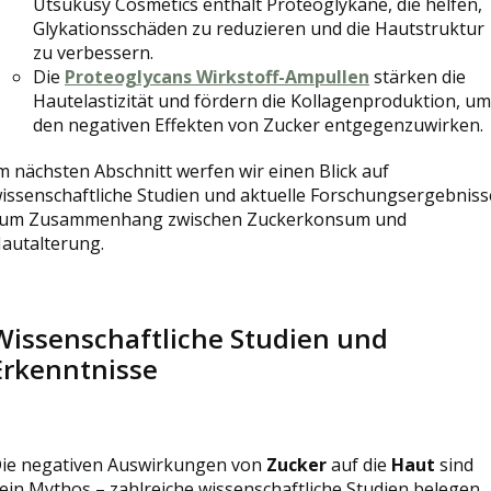
Utsukusy Cosmetics enthält Proteoglykane, die helfen,
Glykationsschäden zu reduzieren und die Hautstruktur
zu verbessern.
Die
Proteoglycans Wirkstoff-Ampullen
stärken die
Hautelastizität und fördern die Kollagenproduktion, um
den negativen Effekten von Zucker entgegenzuwirken.
m nächsten Abschnitt werfen wir einen Blick auf
issenschaftliche Studien und aktuelle Forschungsergebniss
um Zusammenhang zwischen Zuckerkonsum und
autalterung.
Wissenschaftliche Studien und
Erkenntnisse
ie negativen Auswirkungen von
Zucker
auf die
Haut
sind
ein Mythos – zahlreiche wissenschaftliche Studien belegen,