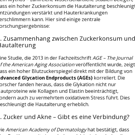
ass ein hoher Zuckerkonsum die Hautalterung beschleunigt
ntzündungen verstärkt und Hauterkrankungen
erschlimmern kann. Hier sind einige zentrale
orschungsergebnisse:
1. Zusammenhang zwischen Zuckerkonsum un
Hautalterung
ine Studie, die 2013 in der Fachzeitschrift
AGE – The Journal
f the American Aging Association
veröffentlicht wurde, zeigt
ass ein hoher Blutzuckerspiegel direkt mit der Bildung von
dvanced Glycation Endproducts (AGEs)
korreliert. Die
orscher fanden heraus, dass die Glykation nicht nur
autproteine wie Kollagen und Elastin beeinträchtigt,
ondern auch zu vermehrtem oxidativem Stress führt. Dies
eschleunigt die Hautalterung erheblich.
. Zucker und Akne – Gibt es eine Verbindung?
ie
American Academy of Dermatology
hat bestätigt, dass