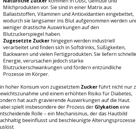
Natürliche Zucker
kommen in Obst, Gemüse und
Milchprodukten vor. Sie sind in einer Matrix aus
Ballaststoffen, Vitaminen und Antioxidantien eingebettet,
wodurch sie langsamer ins Blut aufgenommen werden un
weniger drastische Auswirkungen auf den
Blutzuckerspiegel haben.
Zugesetzte Zucker
hingegen werden industriell
verarbeitet und finden sich in Softdrinks, Süßigkeiten,
Backwaren und vielen Fertigprodukten. Sie liefern schnell
Energie, verursachen jedoch starke
Blutzuckerschwankungen und fördern entzündliche
Prozesse im Körper.
in hoher Konsum von zugesetztem
Zucker
führt nicht nur 
ewichtszunahme und einem erhöhten Risiko für Diabetes,
ondern hat auch gravierende Auswirkungen auf die Haut.
abei spielt insbesondere der Prozess der
Glykation
eine
ntscheidende Rolle – ein Mechanismus, der das Hautbild
achhaltig beeinflusst und beschleunigte Alterungsprozesse
uslöst.