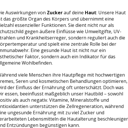
ie Auswirkungen von
Zucker
auf deine
Haut
: Unsere Haut
st das größte Organ des Körpers und übernimmt eine
ielzahl essenzieller Funktionen. Sie dient nicht nur als
chutzschild gegen äußere Einflüsse wie Umweltgifte, UV-
trahlen und Krankheitserreger, sondern reguliert auch die
örpertemperatur und spielt eine zentrale Rolle bei der
mmunabwehr. Eine gesunde Haut ist nicht nur ein
sthetischer Faktor, sondern auch ein Indikator für das
llgemeine Wohlbefinden.
ährend viele Menschen ihre Hautpflege mit hochwertigen
remes, Seren und kosmetischen Behandlungen optimieren,
ird der Einfluss der Ernährung oft unterschätzt. Doch was
ir essen, beeinflusst maßgeblich unser Hautbild – sowohl
ositiv als auch negativ. Vitamine, Mineralstoffe und
ntioxidantien unterstützen die Zellregeneration, während
ine ungesunde Ernährung mit zu viel Zucker und
erarbeiteten Lebensmitteln die Hautalterung beschleunige
nd Entzündungen begünstigen kann.