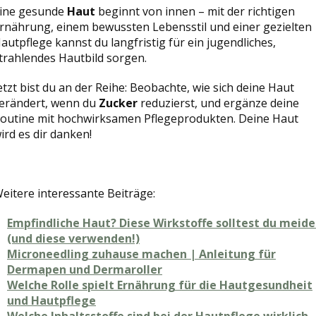
ine gesunde
Haut
beginnt von innen – mit der richtigen
rnährung, einem bewussten Lebensstil und einer gezielten
autpflege kannst du langfristig für ein jugendliches,
trahlendes Hautbild sorgen.
etzt bist du an der Reihe: Beobachte, wie sich deine Haut
erändert, wenn du
Zucker
reduzierst, und ergänze deine
outine mit hochwirksamen Pflegeprodukten. Deine Haut
ird es dir danken!
eitere interessante Beiträge:
Empfindliche Haut? Diese Wirkstoffe solltest du meid
(und diese verwenden!)
Microneedling zuhause machen | Anleitung für
Dermapen und Dermaroller
Welche Rolle spielt Ernährung für die Hautgesundheit
und Hautpflege
Welche Inhaltsstoffe sind bei der Hautpflege wirklich