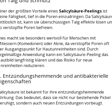
von Talg und Schmutz
iner der größten Vorteile eines
Salicylsäure-Peelings
ist
eine Fähigkeit, tief in die Poren einzudringen. Da Salicylsäur
ettlöslich ist, kann sie überschüssigen Talg effektiv lösen u
o verstopfte Poren befreien.
ies macht sie besonders wertvoll für Menschen mit
itessern (Komedonen) oder Akne, da verstopfte Poren oft
er Ausgangspunkt für Hautunreinheiten sind. Durch
egelmäßige Anwendung kann ein Salicylsäure-Peeling das
autbild langfristig klären und das Risiko für neue
nreinheiten reduzieren.
3. Entzündungshemmende und antibakterielle
Eigenschaften
alicylsäure ist bekannt für ihre entzündungshemmende
irkung. Das bedeutet, dass sie nicht nur bestehende Pickel
eruhigt, sondern auch neuen Entzündungen vorbeugt.