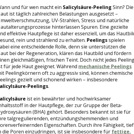
ann und für wen macht ein
Salicylsäure-Peeling
Sinn? Die
aut ist täglich zahlreichen Belastungen ausgesetzt –
mweltverschmutzung, UV-Strahlen, Stress und natürliche
autalterungsprozesse hinterlassen Spuren. Eine gezielte
nd effektive Hautpflege ist daher essenziell, um das Hautbil
esund, rein und strahlend zu erhalten.
Peelings
spielen
abei eine entscheidende Rolle, denn sie unterstützen die
aut bei der Regeneration, klären das Hautbild und fördern
inen gleichmäßigen, frischen Teint. Doch nicht jedes Peelin
st für jede Haut geeignet. Während
mechanische Peelings
it Peelingkörnern oft zu aggressiv sind, können chemische
eelings gezielt und schonend wirken – insbesondere
alicylsäure-Peelings
.
alicylsäure
ist ein bewährter und hochwirksamer
nhaltsstoff in der Hautpflege, der zur Gruppe der Beta-
ydroxysäuren (BHA) gehört. Besonders bekannt ist sie für
hre talgregulierenden, entzündungshemmenden und
orenverfeinernden Eigenschaften. Durch ihre Fähigkeit, tief
n die Poren einzudringen, ist sie insbesondere für
fettige,