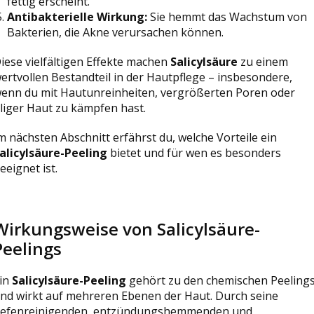
fettig erscheint.
Antibakterielle Wirkung:
Sie hemmt das Wachstum von
Bakterien, die Akne verursachen können.
iese vielfältigen Effekte machen
Salicylsäure
zu einem
ertvollen Bestandteil in der Hautpflege – insbesondere,
enn du mit Hautunreinheiten, vergrößerten Poren oder
liger Haut zu kämpfen hast.
m nächsten Abschnitt erfährst du, welche Vorteile ein
alicylsäure-Peeling
bietet und für wen es besonders
eeignet ist.
Wirkungsweise von Salicylsäure-
Peelings
in
Salicylsäure-Peeling
gehört zu den chemischen Peeling
nd wirkt auf mehreren Ebenen der Haut. Durch seine
iefenreinigenden, entzündungshemmenden und