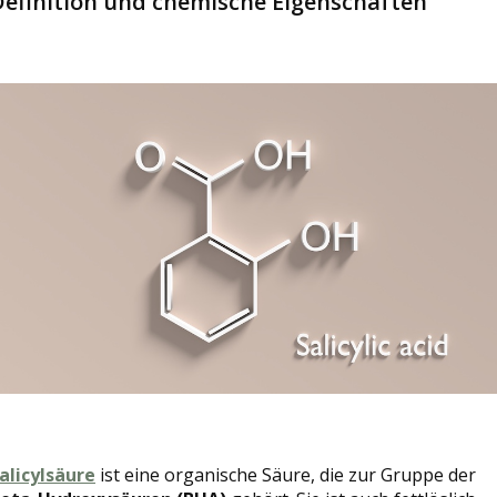
Definition und chemische Eigenschaften
alicylsäure
ist eine organische Säure, die zur Gruppe der