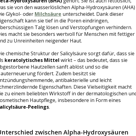
eta-Hydroxysäuren (BHA)
gehört. Sie ist auch fettlöslich,
as sie von den wasserlöslichen Alpha-Hydroxysäuren (AHA)
ie Glykol- oder
Milchsäure
unterscheidet. Dank dieser
igenschaft kann sie tief in die Poren eindringen,
berschüssigen Talg lösen und Verstopfungen verhindern.
ies macht sie besonders wertvoll für Menschen mit fettiger
nd zu Unreinheiten neigender Haut.
ie chemische Struktur der Salicylsäure sorgt dafür, dass sie
ls
keratolytisches Mittel
wirkt – das bedeutet, dass sie
bgestorbene Hautzellen sanft ablöst und so die
auterneuerung fördert. Zudem besitzt sie
ntzündungshemmende, antibakterielle und leicht
chmerzlindernde Eigenschaften. Diese Vielseitigkeit macht
ie zu einem beliebten Wirkstoff in der dermatologischen un
osmetischen Hautpflege, insbesondere in Form eines
alicylsäure-Peelings
.
Unterschied zwischen Alpha-Hydroxysäuren