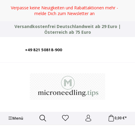
Zum Hauptinhalt springen
Verpasse keine Neuigkeiten und Rabattaktionen mehr -
melde Dich zum Newsletter an
Versandkostenfrei Deutschlandweit ab 29 Euro |
Österreich ab 75 Euro
+49 821 50818-900
Deutsch
English
Italiano
Polski
Türkçe
Ελληνικά
Українська
Menü
0,00 €*