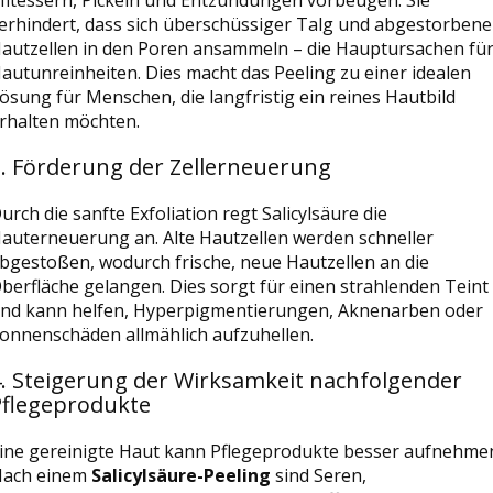
itessern, Pickeln und Entzündungen vorbeugen. Sie
erhindert, dass sich überschüssiger Talg und abgestorbene
autzellen in den Poren ansammeln – die Hauptursachen fü
autunreinheiten. Dies macht das Peeling zu einer idealen
ösung für Menschen, die langfristig ein reines Hautbild
rhalten möchten.
3. Förderung der Zellerneuerung
urch die sanfte Exfoliation regt Salicylsäure die
auterneuerung an. Alte Hautzellen werden schneller
bgestoßen, wodurch frische, neue Hautzellen an die
berfläche gelangen. Dies sorgt für einen strahlenden Teint
nd kann helfen, Hyperpigmentierungen, Aknenarben oder
onnenschäden allmählich aufzuhellen.
. Steigerung der Wirksamkeit nachfolgender
Pflegeprodukte
ine gereinigte Haut kann Pflegeprodukte besser aufnehme
ach einem
Salicylsäure-Peeling
sind Seren,