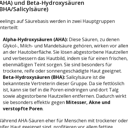
(AHA) und Beta-Hydroxysäuren
BHA/Salicylsäure)
eelings auf Säurebasis werden in zwei Hauptgruppen
nterteilt:
Alpha-Hydroxysäuren (AHA):
Diese Säuren, zu denen
Glykol-, Milch- und Mandelsäure gehören, wirken vor alle
an der Hautoberfläche. Sie lösen abgestorbene Hautzelle
und verbessern das Hautbild, indem sie für einen frischen,
ebenmäßigen Teint sorgen. Sie sind besonders für
trockene, reife oder sonnengeschädigte Haut geeignet.
Beta-Hydroxysäuren (BHA):
Salicylsäure ist die
bekannteste Vertreterin dieser Gruppe. Da sie fettlöslich
ist, kann sie tief in die Poren eindringen und dort Talg
sowie abgestorbene Hautzellen entfernen. Dadurch wirkt
sie besonders effektiv gegen
Mitesser, Akne und
verstopfte Poren
.
ährend AHA-Säuren eher für Menschen mit trockener oder
eifer Haut geeignet sind, profitieren vor allem fettige,