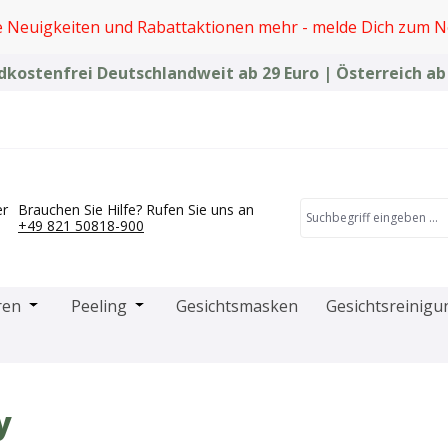
e Neuigkeiten und Rabattaktionen mehr - melde Dich zum N
kostenfrei Deutschlandweit ab 29 Euro | Österreich ab
er
Brauchen Sie Hilfe? Rufen Sie uns an
+49 821 50818-900
das Dropdown der Kategorie Microneedling-Produkte
Öffne oder Schließe das Dropdown der Kategorie Creme
Öffne oder Schließe das Dropdown der Kat
ren
Peeling
Gesichtsmasken
Gesichtsreinigu
y