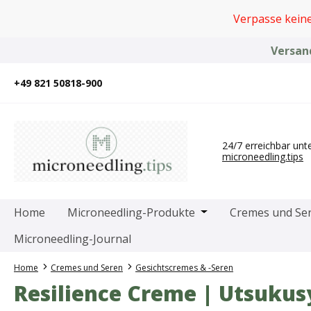
um Hauptinhalt springen
Zur Suche springen
Zur Hauptnavigation springen
Verpasse kein
Versand
+49 821 50818-900
24/7 erreichbar unt
microneedling.tips
Öffne oder Schließe 
Home
Microneedling-Produkte
Cremes und Se
Microneedling-Journal
Home
Cremes und Seren
Gesichtscremes & -Seren
Resilience Creme | Utsukus