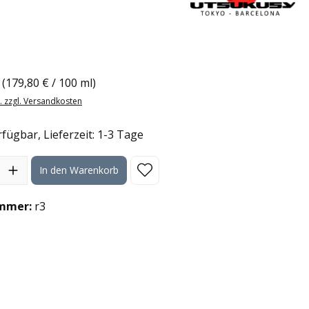
eis:
l
(179,80 € / 100 ml)
t. zzgl. Versandkosten
fügbar, Lieferzeit: 1-3 Tage
l: Gib den gewünschten Wert ein oder benutze die Schaltflächen
In den Warenkorb
mmer:
r3