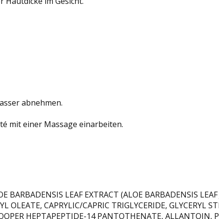
r Hautdicke im Gesicht.
Wasser abnehmen.
té mit einer Massage einarbeiten.
 BARBADENSIS LEAF EXTRACT (ALOE BARBADENSIS LEAF JU
 OLEATE, CAPRYLIC/CAPRIC TRIGLYCERIDE, GLYCERYL STE
 COOPER HEPTAPEPTIDE-14 PANTOTHENATE, ALLANTOIN, 