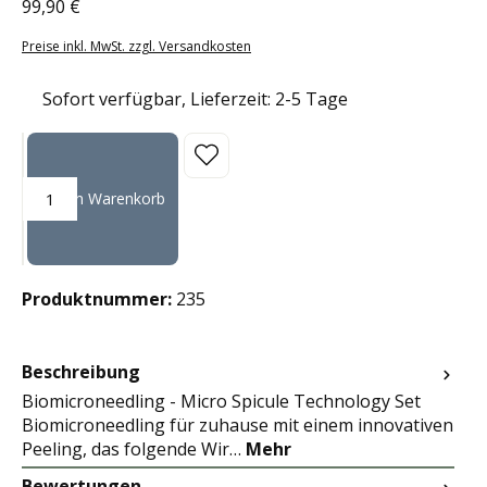
99,90 €
Regulärer Preis:
Preise inkl. MwSt. zzgl. Versandkosten
Sofort verfügbar, Lieferzeit: 2-5 Tage
Produkt Anzahl: Gib den gewünschten Wert ein oder benutze die Sc
In den Warenkorb
Produktnummer:
235
Beschreibung
Biomicroneedling - Micro Spicule Technology Set
Biomicroneedling für zuhause mit einem innovativen
Peeling, das folgende Wir…
Mehr
Bewertungen