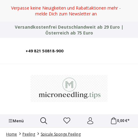
Zum Hauptinhalt springen
Verpasse keine Neuigkeiten und Rabattaktionen mehr -
melde Dich zum Newsletter an
Versandkostenfrei Deutschlandweit ab 29 Euro |
Österreich ab 75 Euro
+49 821 50818-900
Deutsch
English
Italiano
Polski
Türkçe
Ελληνικά
Українська
Menü
0,00 €*
Home
Peeling
Spicule Sponge Peeling