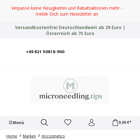
Zum Hauptinhalt springen
Verpasse keine Neuigkeiten und Rabattaktionen mehr -
melde Dich zum Newsletter an
Versandkostenfrei Deutschlandweit ab 29 Euro |
Österreich ab 75 Euro
+49 821 50818-900
Deutsch
English
Italiano
Polski
Türkçe
Ελληνικά
Українська
Menü
0,00 €*
Home
Marken
mccosmetics