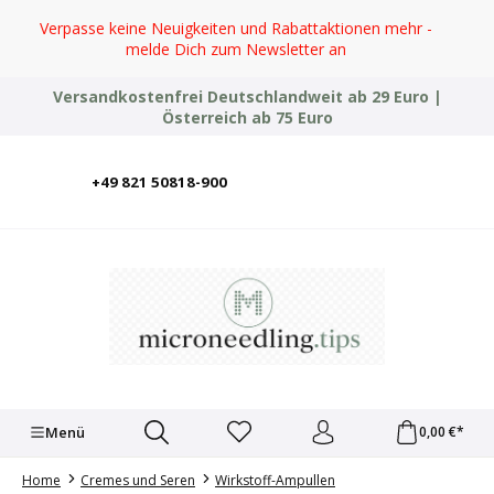
Zum Hauptinhalt springen
Verpasse keine Neuigkeiten und Rabattaktionen mehr -
melde Dich zum Newsletter an
Versandkostenfrei Deutschlandweit ab 29 Euro |
Österreich ab 75 Euro
+49 821 50818-900
Deutsch
English
Italiano
Polski
Türkçe
Ελληνικά
Українська
Menü
0,00 €*
Home
Cremes und Seren
Wirkstoff-Ampullen