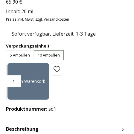
65,90 €
Regulärer Preis:
Inhalt:
20 ml
Preise inkl. MwSt. zzgl. Versandkosten
Sofort verfügbar, Lieferzeit: 1-3 Tage
auswählen
Verpackungseinheit
5 Ampullen
10 Ampullen
Produkt Anzahl: Gib den gewünschten Wert ein oder benutze die Sc
In den Warenkorb
Produktnummer:
sd1
Beschreibung