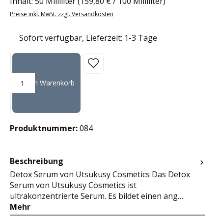
Inhalt:
50 Milliliter
(159,80 € / 100 Milliliter)
Preise inkl. MwSt. zzgl. Versandkosten
Sofort verfügbar, Lieferzeit: 1-3 Tage
Produkt Anzahl: Gib den gewünschten Wert ein oder benutze die Sc
In den Warenkorb
Produktnummer:
084
Beschreibung
Detox Serum von Utsukusy Cosmetics Das Detox
Serum von Utsukusy Cosmetics ist
ultrakonzentrierte Serum. Es bildet einen ang…
Mehr