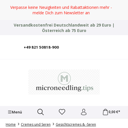
Zum Hauptinhalt springen
Verpasse keine Neuigkeiten und Rabattaktionen mehr -
melde Dich zum Newsletter an
Versandkostenfrei Deutschlandweit ab 29 Euro |
Österreich ab 75 Euro
+49 821 50818-900
Deutsch
English
Italiano
Polski
Türkçe
Ελληνικά
Українська
Menü
0,00 €*
Home
Cremes und Seren
Gesichtscremes & -Seren