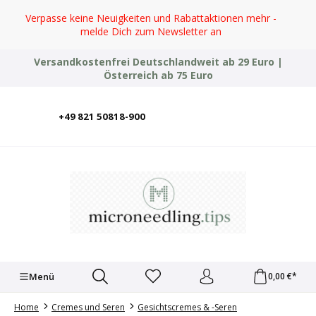
Zum Hauptinhalt springen
Verpasse keine Neuigkeiten und Rabattaktionen mehr -
melde Dich zum Newsletter an
Versandkostenfrei Deutschlandweit ab 29 Euro |
Österreich ab 75 Euro
+49 821 50818-900
Deutsch
English
Italiano
Polski
Türkçe
Ελληνικά
Українська
Menü
0,00 €*
Home
Cremes und Seren
Gesichtscremes & -Seren