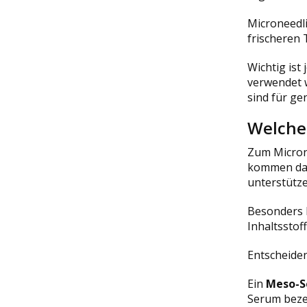
Microneedli
frischeren 
Wichtig ist
verwendet 
sind für ge
Welche
Zum Microne
kommen dabe
unterstütze
Besonders b
Inhaltsstof
Entscheiden
Ein
Meso-
Serum bezei