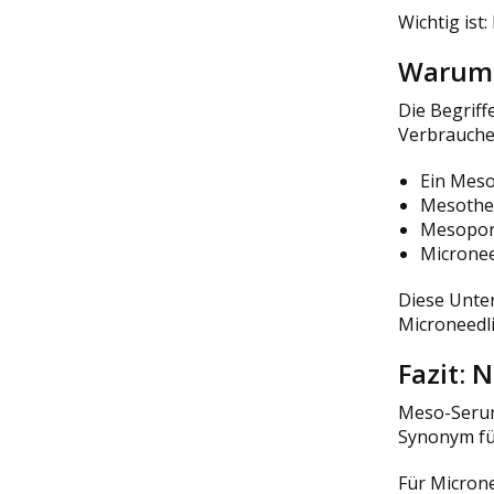
Wichtig ist
Warum d
Die Begriff
Verbrauche
Ein Meso
Mesother
Mesopora
Micronee
Diese Unter
Microneedli
Fazit: 
Meso-Serum
Synonym fü
Für Microne