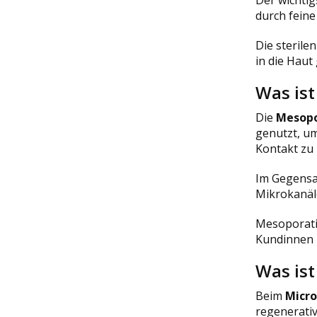
durch feine
Die sterile
in die Haut
Was is
Die
Mesopo
genutzt, um
Kontakt zu 
Im Gegensa
Mikrokanäl
Mesoporatio
Kundinnen u
Was ist
Beim
Micro
regenerati