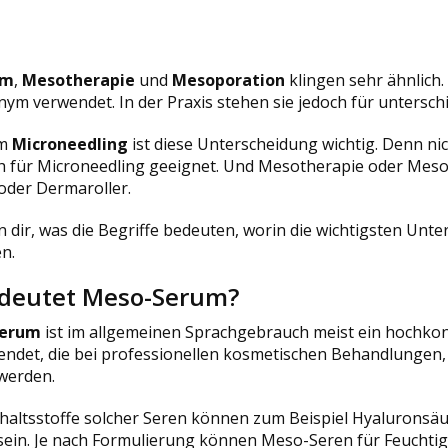
um
,
Mesotherapie
und
Mesoporation
klingen sehr ähnlich.
nym verwendet. In der Praxis stehen sie jedoch für unters
im
Microneedling
ist diese Unterscheidung wichtig. Denn ni
h für Microneedling geeignet. Und Mesotherapie oder Meso
der Dermaroller.
n dir, was die Begriffe bedeuten, worin die wichtigsten Unte
en.
deutet Meso-Serum?
Serum
ist im allgemeinen Sprachgebrauch meist ein hochkonz
endet, die bei professionellen kosmetischen Behandlungen
werden.
haltsstoffe solcher Seren können zum Beispiel Hyaluronsäu
sein. Je nach Formulierung können Meso-Seren für Feuchtigk