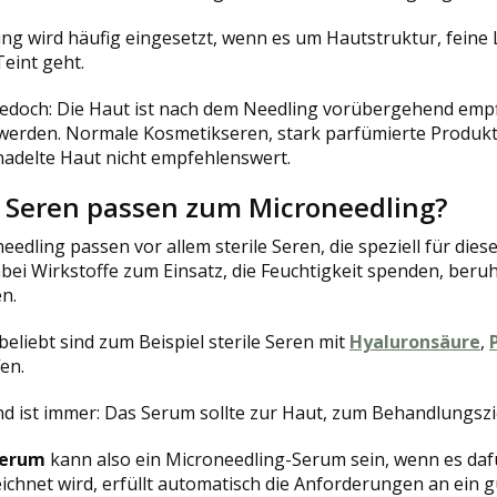
ng wird häufig eingesetzt, wenn es um Hautstruktur, feine L
Teint geht.
 jedoch: Die Haut ist nach dem Needling vorübergehend empf
werden. Normale Kosmetikseren, stark parfümierte Produkte
nadelte Haut nicht empfehlenswert.
 Seren passen zum Microneedling?
edling passen vor allem sterile Seren, die speziell für di
i Wirkstoffe zum Einsatz, die Feuchtigkeit spenden, beruh
n.
eliebt sind zum Beispiel sterile Seren mit
Hyaluronsäure
,
fen.
d ist immer: Das Serum sollte zur Haut, zum Behandlungszie
Serum
kann also ein Microneedling-Serum sein, wenn es dafür
chnet wird, erfüllt automatisch die Anforderungen an ein 