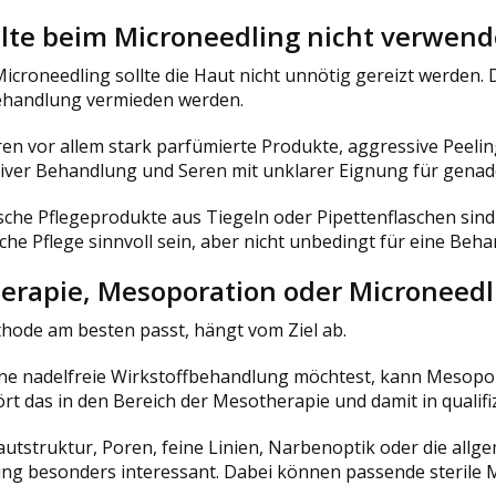
llte beim Microneedling nicht verwen
croneedling sollte die Haut nicht unnötig gereizt werden. 
ehandlung vermieden werden.
n vor allem stark parfümierte Produkte, aggressive Peelin
iver Behandlung und Seren mit unklarer Eignung für genad
sche Pflegeprodukte aus Tiegeln oder Pipettenflaschen sind
liche Pflege sinnvoll sein, aber nicht unbedingt für eine Be
rapie, Mesoporation oder Microneedli
hode am besten passt, hängt vom Ziel ab.
e nadelfreie Wirkstoffbehandlung möchtest, kann Mesoporat
ört das in den Bereich der Mesotherapie und damit in qualifiz
tstruktur, Poren, feine Linien, Narbenoptik oder die allg
ng besonders interessant. Dabei können passende sterile M