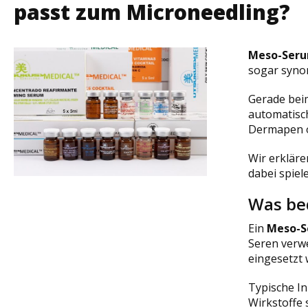
passt zum Microneedling?
Meso-Ser
sogar syno
Gerade be
automatisc
Dermapen o
Wir erkläre
dabei spiel
Was be
Ein
Meso-
Seren verw
eingesetzt 
Typische In
Wirkstoffe 