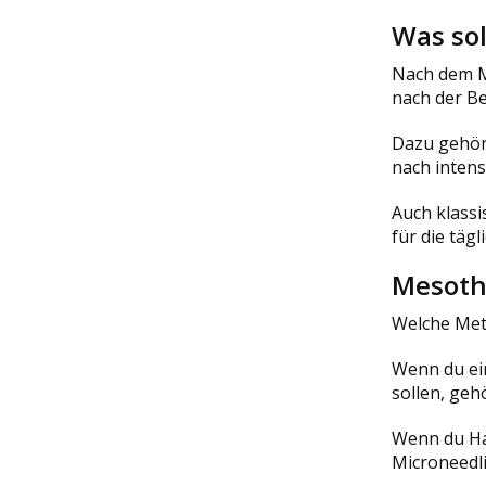
Was so
Nach dem Mi
nach der B
Dazu gehöre
nach intens
Auch klassi
für die täg
Mesothe
Welche Met
Wenn du ein
sollen, geh
Wenn du Hau
Microneedli