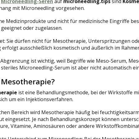
n
Microneedling-Seren
auf
microneedling.tips
sind
Kosme
ng mit Microneedling vorgesehen.
ine Medizinprodukte und nicht für medizinische Eingriffe bes
 geeignet oder zugelassen.
t: Sie dürfen nicht für Mesotherapie, Unterspritzungen od
erfolgt ausschließlich kosmetisch und äußerlich im Rahmen
 Abgrenzung ist wichtig, weil Begriffe wie Meso-Serum, Me
 steriles Microneedling-Serum ist aber nicht automatisch ei
t Mesotherapie?
erapie
ist eine Behandlungsmethode, bei der Wirkstoffe mi
sich um ein Injektionsverfahren.
chen Bereich wird Mesotherapie häufig bei feuchtigkeitsar
ut eingesetzt. Je nach Behandlungskonzept können untersch
ure, Vitamine, Aminosäuren oder andere Wirkstoffkombina
ste Unterschied zum Microneedling: Bei der Mesotherapie w