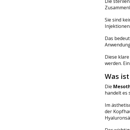
Die sterile
Zusammenha
Sie sind ke
Injektionen
Das bedeute
Anwendung 
Diese klare
werden. Ein
Was is
Die
Mesoth
handelt es 
Im ästhetis
der Kopfha
Hyaluronsä
Der wichtig