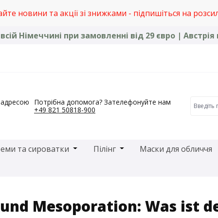
йте новини та акції зі знижками - підпишіться на розси
сій Німеччині при замовленні від 29 євро | Австрія 
 адресою
Потрібна допомога? Зателефонуйте нам
+49 821 50818-900
 close the dropdown menu from the category Продукти дл
Open or close the dropdown menu from
Open or close the dropdow
еми та сироватки
Пілінг
Маски для обличчя
egory Бренди
und Mesoporation: Was ist d