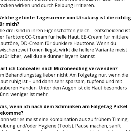
rocken wirken und durch Reibung irritieren.
elche getönte Tagescreme von Utsukusy ist die richti
ür mich?
lle drei sind in ihren Eigenschaften gleich – entscheidend ist
er Farbton: CC-Cream für helle Haut, EE-Cream für mittlere
auttöne, DD-Cream für dunklere Hauttöne. Wenn du
wischen zwei Tönen liegst, wirkt die hellere Variante meist
atürlicher, weil du sie dünner layern kannst.
arf ich Concealer nach Microneedling verwenden?
m Behandlungstag lieber nicht. Am Folgetag nur, wenn die
aut ruhig ist – und dann sehr sparsam, tupfend und mit
auberen Händen. Unter den Augen ist die Haut besonders
ünn: weniger ist mehr.
as, wenn ich nach dem Schminken am Folgetag Pickel
bekomme?
ann war es meist eine Kombination aus zu frühem Timing,
eibung und/oder Hygiene (Tools). Pause machen, sanft