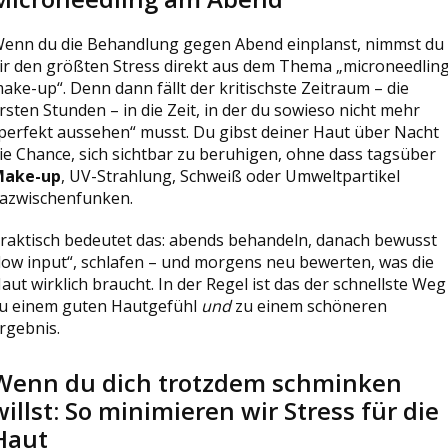
enn du die Behandlung gegen Abend einplanst, nimmst du
ir den größten Stress direkt aus dem Thema „microneedlin
ake-up“. Denn dann fällt der kritischste Zeitraum – die
rsten Stunden – in die Zeit, in der du sowieso nicht mehr
perfekt aussehen“ musst. Du gibst deiner Haut über Nacht
ie Chance, sich sichtbar zu beruhigen, ohne dass tagsüber
Make-up
, UV-Strahlung, Schweiß oder Umweltpartikel
azwischenfunken.
raktisch bedeutet das: abends behandeln, danach bewusst
low input“, schlafen – und morgens neu bewerten, was die
aut wirklich braucht. In der Regel ist das der schnellste Weg
u einem guten Hautgefühl
und
zu einem schöneren
rgebnis.
Wenn du dich trotzdem schminken
willst: So minimieren wir Stress für die
Haut