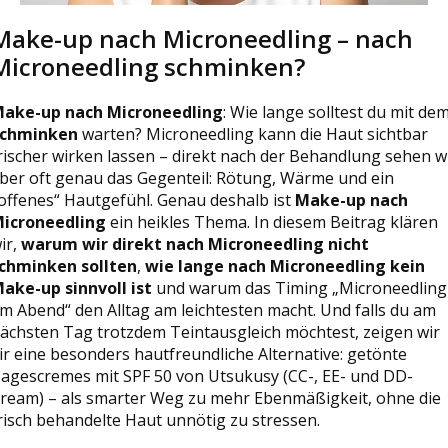
Make-up nach Microneedling – nach
Microneedling schminken?
ake-up nach Microneedling
: Wie lange solltest du mit de
chminken
warten? Microneedling kann die Haut sichtbar
rischer wirken lassen – direkt nach der Behandlung sehen w
ber oft genau das Gegenteil: Rötung, Wärme und ein
offenes“ Hautgefühl. Genau deshalb ist
Make-up nach
icroneedling
ein heikles Thema. In diesem Beitrag klären
ir,
warum wir direkt nach Microneedling nicht
chminken sollten
,
wie lange nach Microneedling kein
ake-up sinnvoll ist
und warum das Timing „Microneedling
m Abend“ den Alltag am leichtesten macht. Und falls du am
ächsten Tag trotzdem Teintausgleich möchtest, zeigen wir
ir eine besonders hautfreundliche Alternative: getönte
agescremes mit SPF 50 von Utsukusy (CC-, EE- und DD-
ream) – als smarter Weg zu mehr Ebenmäßigkeit, ohne die
risch behandelte Haut unnötig zu stressen.