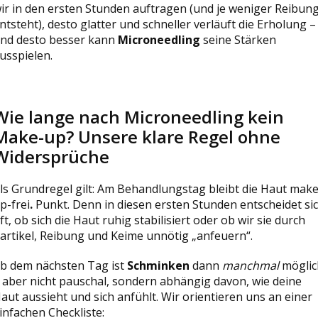
ir in den ersten Stunden auftragen (und je weniger Reibun
ntsteht), desto glatter und schneller verläuft die Erholung –
nd desto besser kann
Microneedling
seine Stärken
usspielen.
Wie lange nach Microneedling kein
Make-up? Unsere klare Regel ohne
Widersprüche
ls Grundregel gilt: Am Behandlungstag bleibt die Haut make
p-frei
.
Punkt. Denn in diesen ersten Stunden entscheidet si
ft, ob sich die Haut ruhig stabilisiert oder ob wir sie durch
artikel, Reibung und Keime unnötig „anfeuern“.
b dem nächsten Tag ist
Schminken
dann
manchmal
möglic
 aber nicht pauschal, sondern abhängig davon, wie deine
aut aussieht und sich anfühlt. Wir orientieren uns an einer
infachen Checkliste: