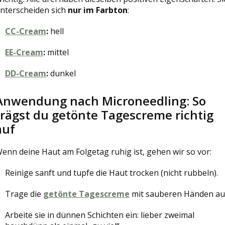
nterscheiden sich
nur im Farbton
:
CC-Cream
:
hell
EE-Cream
:
mittel
DD-Cream
:
dunkel
Anwendung nach Microneedling: So
trägst du getönte Tagescreme richtig
auf
enn deine Haut am Folgetag ruhig ist, gehen wir so vor:
Reinige sanft und tupfe die Haut trocken (nicht rubbeln).
Trage die
getönte Tagescreme
mit sauberen Händen au
Arbeite sie in dünnen Schichten ein: lieber zweimal