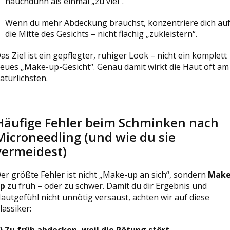
hauchdünn als einmal „zu viel“.
Wenn du mehr Abdeckung brauchst, konzentriere dich au
die Mitte des Gesichts – nicht flächig „zukleistern“.
as Ziel ist ein gepflegter, ruhiger Look – nicht ein komplett
eues „Make-up-Gesicht“. Genau damit wirkt die Haut oft am
atürlichsten.
Häufige Fehler beim Schminken nach
Microneedling (und wie du sie
vermeidest)
er größte Fehler ist nicht „Make-up an sich“, sondern
Make
p
zu früh – oder zu schwer. Damit du dir Ergebnis und
autgefühl nicht unnötig versaust, achten wir auf diese
lassiker:
) Zu früh abdecken, weil die Rötung stört