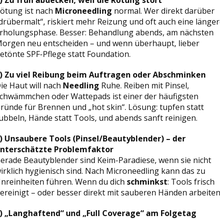
ötung ist nach
Microneedling
normal. Wer direkt darüber
drübermalt“, riskiert mehr Reizung und oft auch eine länge
rholungsphase. Besser: Behandlung abends, am nächsten
orgen neu entscheiden – und wenn überhaupt, lieber
etönte SPF-Pflege statt Foundation.
) Zu viel Reibung beim Auftragen oder Abschminken
ie Haut will nach
Needling
Ruhe. Reiben mit Pinsel,
chwämmchen oder Wattepads ist einer der häufigsten
ründe für Brennen und „hot skin“. Lösung: tupfen statt
ubbeln, Hände statt Tools, und abends sanft reinigen.
) Unsaubere Tools (Pinsel/Beautyblender) – der
nterschätzte Problemfaktor
erade Beautyblender sind Keim-Paradiese, wenn sie nicht
irklich hygienisch sind. Nach Microneedling kann das zu
nreinheiten führen. Wenn du dich
schminkst
: Tools frisch
ereinigt – oder besser direkt mit sauberen Händen arbeiten
) „Langhaftend“ und „Full Coverage“ am Folgetag