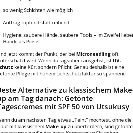
so wenig Schichten wie möglich
Auftrag tupfend statt reibend
Hygiene: saubere Hände, saubere Tools – im Zweifel liebe
Hände als Pinsel
nd jetzt kommt der Punkt, der bei
Microneedling
oft
nterschätzt wird: Wenn du tagsüber rausgehst, ist
UV-
chutz
keine Kür, sondern Pflicht. Genau deshalb ist eine
etönte Pflege mit hohem Lichtschutzfaktor so spannend.
Beste Alternative zu klassischem Make
up am Tag danach: Getönte
Tagescremes mit SPF 50 von Utsukusy
enn du am nächsten Tag etwas „Teint“ möchtest, ohne die
aut mit klassischem
Make-up
zu überfordern, sind getönte
agescremes häufig der beste Kompromiss: Sie geben