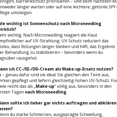
einigen, Barriereschutz priorisieren – und beim nächsten M
ntweder länger warten oder auf eine leichtere, getönte SPF
flege umsteigen.
ie wichtig ist Sonnenschutz nach Microneedling
irklich?
ehr wichtig. Nach Microneedling reagiert die Haut
mpfindlicher auf UV-Strahlung. UV-Schutz reduziert das
isiko, dass Rötungen länger bleiben und hilft, das Ergebnis
er Behandlung zu stabilisieren – besonders wenn du
agsüber rausgehst.
ann ich CC-/EE-/DD-Cream als Make-up-Ersatz nutzen?
a – genau dafür sind sie ideal: Sie gleichen den Teint aus,
irken gepflegt und liefern gleichzeitig hohen UV-Schutz. Fü
iele reicht das als „
Make-up
“ völlig aus, besonders in den
rsten Tagen
nach Microneedling
.
ann sollte ich lieber gar nichts auftragen und abklären
assen?
enn du starke Schmerzen, ausgeprägte Schwellung,