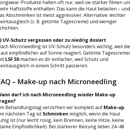
ongwear-Produkte halten oft nur, weil sie stärker filmen un
ehr Haftstoffe enthalten. Das kann die Haut belasten – und
as Abschminken ist meist aggressiver. Alternative: leichter
eintausgleich (z. B. getönte Tagescreme) und weniger
chichten.
) UV-Schutz vergessen oder zu niedrig dosiert
ach Microneedling ist UV-Schutz besonders wichtig, weil di
aut empfindlicher auf Sonne reagiert. Getönte Tagescreme
it
LSF 50
machen es dir einfacher, weil Schutz und
eintausgleich in einem Schritt passieren.
FAQ – Make-up nach Microneedling
ann darf ich nach Microneedling wieder Make-up
ragen?
m Behandlungstag verzichten wir komplett auf
Make-up
.
m nächsten Tag ist
Schminken
möglich, wenn die Haut
uhig ist (nur leicht rosig, kein Brennen, keine Hitze, keine
tarke Empfindlichkeit). Bei stärkerer Reizung lieber 24–48