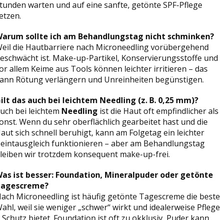
tunden warten und auf eine sanfte, getönte SPF-Pflege
etzen.
arum sollte ich am Behandlungstag nicht schminken?
eil die Hautbarriere nach Microneedling vorübergehend
eschwächt ist. Make-up-Partikel, Konservierungsstoffe und
or allem Keime aus Tools können leichter irritieren – das
ann Rötung verlängern und Unreinheiten begünstigen.
ilt das auch bei leichtem Needling (z. B. 0,25 mm)?
uch bei leichtem
Needling
ist die Haut oft empfindlicher als
onst. Wenn du sehr oberflächlich gearbeitet hast und die
aut sich schnell beruhigt, kann am Folgetag ein leichter
eintausgleich funktionieren – aber am Behandlungstag
leiben wir trotzdem konsequent make-up-frei.
as ist besser: Foundation, Mineralpuder oder getönte
agescreme?
ach Microneedling ist häufig getönte Tagescreme die beste
ahl, weil sie weniger „schwer“ wirkt und idealerweise Pflege
 Schutz bietet. Foundation ist oft zu okklusiv, Puder kann