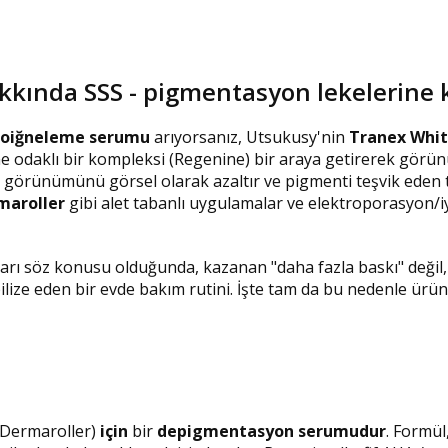
akkında SSS - pigmentasyon lekelerine
oiğneleme serumu
arıyorsanız, Utsukusy'nin
Tranex Whit
e odaklı bir kompleksi (Regenine) bir araya getirerek görün
rin görünümünü görsel olarak azaltır ve pigmenti teşvik eden 
maroller
gibi alet tabanlı uygulamalar ve elektroporasyon/iy
arı söz konusu olduğunda, kazanan "daha fazla baskı" değil
bilize eden bir evde bakım rutini. İşte tam da bu nedenle ürü
Dermaroller)
için
bir
depigmentasyon serumudur
. Formü