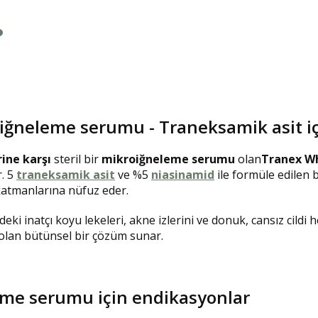
oiğneleme serumu -
Traneksamik asit i
ine karşı
steril bir
mikroiğneleme serumu
olan
Tranex Wh
r. 5
traneksamik asit
ve %5
niasinamid
ile formüle edilen 
katmanlarına nüfuz eder.
deki inatçı koyu lekeleri, akne izlerini ve donuk, cansız cildi 
 olan bütünsel bir çözüm sunar.
eme serumu için endikasyonlar