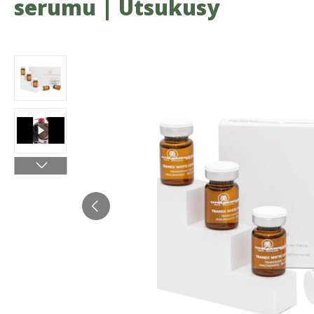
serumu | Utsukusy
Resim galerisini atla