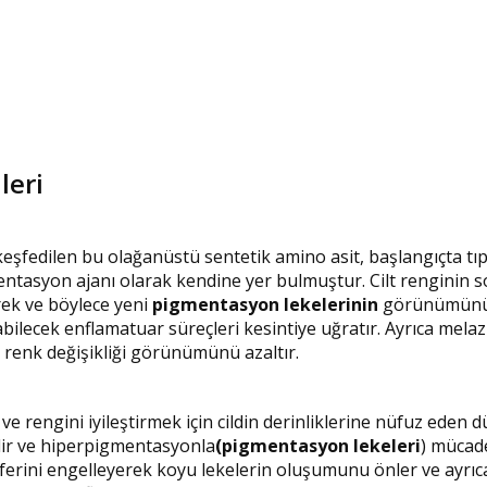
leri
edilen bu olağanüstü sentetik amino asit, başlangıçta tıpta k
entasyon ajanı olarak kendine yer bulmuştur. Cilt renginin so
rek ve böylece yeni
pigmentasyon lekelerinin
görünümünü a
lecek enflamatuar süreçleri kesintiye uğratır. Ayrıca melazm
e renk değişikliği görünümünü azaltır.
ve rengini iyileştirmek için cildin derinliklerine nüfuz eden 
ilir ve hiperpigmentasyonla
(pigmentasyon lekeleri
) mücade
rini engelleyerek koyu lekelerin oluşumunu önler ve ayrıca c