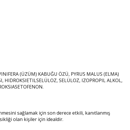
 VINIFERA (ÜZÜM) KABUĞU ÖZÜ, PYRUS MALUS (ELMA)
, HIDROKSIETILSELÜLOZ, SELÜLOZ, IZOPROPIL ALKOL,
DROKSIASETOFENON.
esini sağlamak için son derece etkili, kanıtlanmış
liği olan kişiler için idealdir.