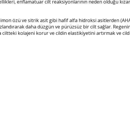
likleri, enflamatuar cilt reaksiyonlarının neden olduğu kızar
mon özü ve sitrik asit gibi hafif alfa hidroksi asitlerden (AHA
ızlandırarak daha düzgün ve pürüzsüz bir cilt sağlar. Rege
nda ciltteki kolajeni korur ve cildin elastikiyetini artırmak ve