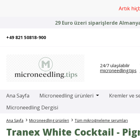
na içeriğe geç
Aramaya atla
Ana navigasyona geç
Artık hiç
29 Euro üzeri siparişlerde Almany
+49 821 50818-900
24/7 ulaşılabilir
microneedling.tips
Open or close the 
Ana Sayfa
Microneedling ürünleri
Kremler ve s
Microneedling Dergisi
Ana Sayfa
Microneedling ürünleri
Tüm mikroiğneleme serumları
Tranex White Cocktail - Pi