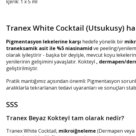
İçerik: 1 x 5 ml
Tranex White Cocktail (Utsukusy) h
Pigmentasyon lekelerine karşı
hedefe yönelik bir
mikr
traneksamik asit ile %5
niasinamid
ve peeling/yenilem
olarak iyileştirir - başka bir deyişle, mevcut koyu lekele
yenilerinin gelişimini yavaşlatır. Kokteyl
, dermapen/der
geliştirilmiştir.
Pratik mantığımız açısından önemli: Pigmentasyon sorunl
aralıklarla tekrarlanan tedavi uyaranları ve sonuçları sta
SSS
Tranex Beyaz Kokteyl tam olarak nedir?
Tranex White Cocktail,
mikroiğneleme
(Dermapen veya 