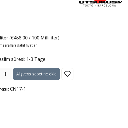
:
iliter
(€458,00 / 100 Milliliter)
masrafları dahil fiyatlar
slim süresi: 1-3 Tage
İstediğiniz miktarı girin veya miktarı artırmak veya azaltmak için düğ
Alışveriş sepetine ekle
ası:
CN17-1