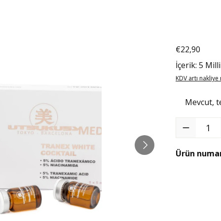
€22,90
Normal fiyat
İçerik:
5 Mill
KDV artı nakliye 
Mevcut, te
Ürün Miktarı: 
Ürün numar