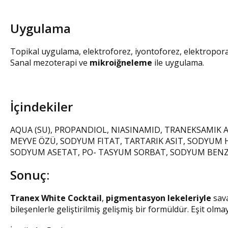
Uygulama
Topikal uygulama, elektroforez, iyontoforez, elektropor
Sanal mezoterapi ve
mikroiğneleme
ile uygulama.
İçindekiler
AQUA (SU), PROPANDIOL, NIASINAMID, TRANEKSAMIK A
MEYVE ÖZÜ, SODYUM FITAT, TARTARIK ASIT, SODYUM H
SODYUM ASETAT, PO- TASYUM SORBAT, SODYUM BENZOA
Sonuç:
Tranex White Cocktail
,
pigmentasyon lekeleriyle
sava
bileşenlerle geliştirilmiş gelişmiş bir formüldür. Eşit olmaya