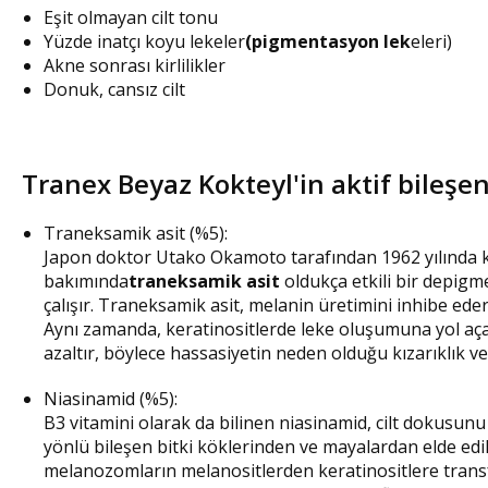
Eşit olmayan cilt tonu
Yüzde inatçı koyu lekeler
(pigmentasyon lek
eleri)
Akne sonrası kirlilikler
Donuk, cansız cilt
Tranex Beyaz Kokteyl'in aktif bileşen
Traneksamik asit (%5):
Japon doktor Utako Okamoto tarafından 1962 yılında keşf
bakımında
traneksamik asit
oldukça etkili bir depigm
çalışır. Traneksamik asit, melanin üretimini inhibe ede
Aynı zamanda, keratinositlerde leke oluşumuna yol açabi
azaltır, böylece hassasiyetin neden olduğu kızarıklık v
Niasinamid (%5):
B3 vitamini olarak da bilinen niasinamid, cilt dokusunu 
yönlü bileşen bitki köklerinden ve mayalardan elde ed
melanozomların melanositlerden keratinositlere transfe