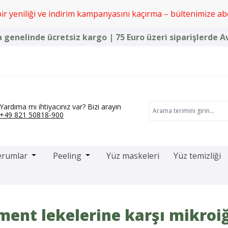
bir yeniliği ve indirim kampanyasını kaçırma – bültenimize ab
a genelinde ücretsiz kargo | 75 Euro üzeri siparişlerde 
Yardıma mı ihtiyacınız var? Bizi arayın
+49 821 50818-900
dropdown menu from the category Microneedling ürünleri
Open or close the dropdown menu from the categor
Open or close the dropdown menu fro
erumlar
Peeling
Yüz maskeleri
Yüz temizliği
gment lekelerine karşı mikro